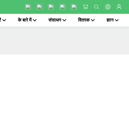
ं
के बारे में
संसाधन
वितरक
ज्ञान