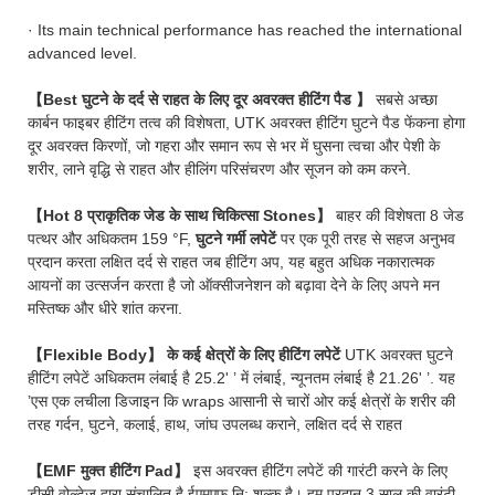
· Its main technical performance has reached the international
advanced level.
【Best घुटने के दर्द से राहत के लिए दूर अवरक्त हीटिंग पैड 】
सबसे अच्छा
कार्बन फाइबर हीटिंग तत्व की विशेषता, UTK अवरक्त हीटिंग घुटने पैड फेंकना होगा
दूर अवरक्त किरणों, जो गहरा और समान रूप से भर में घुसना त्वचा और पेशी के
शरीर, लाने वृद्धि से राहत और हीलिंग परिसंचरण और सूजन को कम करने.
【Hot 8 प्राकृतिक जेड के साथ चिकित्सा Stones】
बाहर की विशेषता 8 जेड
पत्थर और अधिकतम 159 °F,
घुटने गर्मी लपेटें
पर एक पूरी तरह से सहज अनुभव
प्रदान करता लक्षित दर्द से राहत जब हीटिंग अप, यह बहुत अधिक नकारात्मक
आयनों का उत्सर्जन करता है जो ऑक्सीजनेशन को बढ़ावा देने के लिए अपने मन
मस्तिष्क और धीरे शांत करना.
【Flexible Body】 के कई क्षेत्रों के लिए हीटिंग लपेटें
UTK अवरक्त घुटने
हीटिंग लपेटें अधिकतम लंबाई है 25.2' ’ में लंबाई, न्यूनतम लंबाई है 21.26' ’. यह
’एस एक लचीला डिजाइन कि wraps आसानी से चारों ओर कई क्षेत्रों के शरीर की
तरह गर्दन, घुटने, कलाई, हाथ, जांघ उपलब्ध कराने, लक्षित दर्द से राहत
【EMF मुक्त हीटिंग Pad】
इस अवरक्त हीटिंग लपेटें की गारंटी करने के लिए
डीसी वोल्टेज द्वारा संचालित है ईएमएफ नि: शुल्क है। हम प्रदान 3 साल की वारंटी,