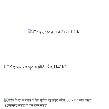
UTK इन्फ्रारेड घुटना हीटिंग पैड, H41K1