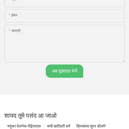
ईमेल
सामग्री
अब पूछताछ भेजें
शायद तूमे पसंद आ जाओ
फ्यूचर वेलनेस-पीईएमएफ
सभी खरीदारी करें
क्रिसमस सुपर डील!!!