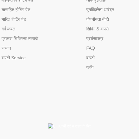
माइक्रोवेव हीटिंग पैड
थोक पूछताछ
ताररहित हीटिंग पैड
पुनर्विक्रेता आवेदन
भारित हीटिंग पैड
गोपनीयता नीति
गर्म कंबल
शिपिंग & वापसी
प्रकाश चिकित्सा उत्पादों
प्रशंसापत्र
सामान
FAQ
वारंटी Service
वारंटी
ब्लॉग