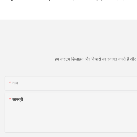
के लिए डबल-साइडेड इन्फ्रारेड लाइट
थेरेपी डिवाइस - उच्च प्रदर्शन वाले 660
850nm LED, 4 चिप्स इन 1, घर पर
रेड लाइट थेरेपी।
हम कस्टम डिज़ाइन और विचारों का स्वागत करते हैं और व
नाम
सामग्री