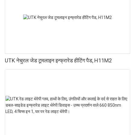
UTK नेचुरल जेड टूमलाइन इन्फ्रारेड हीटिंग पैड, H11M2