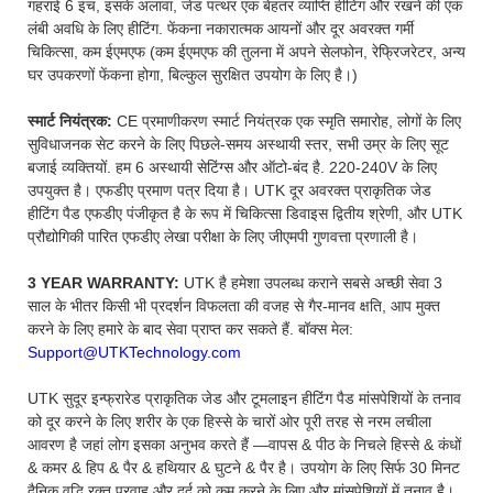
गहराई 6 इंच, इसके अलावा, जेड पत्थर एक बेहतर व्याप्ति हीटिंग और रखने की एक
लंबी अवधि के लिए हीटिंग. फेंकना नकारात्मक आयनों और दूर अवरक्त गर्मी
चिकित्सा, कम ईएमएफ (कम ईएमएफ की तुलना में अपने सेलफोन, रेफ्रिजरेटर, अन्य
घर उपकरणों फेंकना होगा, बिल्कुल सुरक्षित उपयोग के लिए है।)
स्मार्ट नियंत्रक:
CE प्रमाणीकरण स्मार्ट नियंत्रक एक स्मृति समारोह, लोगों के लिए
सुविधाजनक सेट करने के लिए पिछले-समय अस्थायी स्तर, सभी उम्र के लिए सूट
बजाई व्यक्तियों. हम 6 अस्थायी सेटिंग्स और ऑटो-बंद है. 220-240V के लिए
उपयुक्त है। एफडीए प्रमाण पत्र दिया है। UTK दूर अवरक्त प्राकृतिक जेड
हीटिंग पैड एफडीए पंजीकृत है के रूप में चिकित्सा डिवाइस द्वितीय श्रेणी, और UTK
प्रौद्योगिकी पारित एफडीए लेखा परीक्षा के लिए जीएमपी गुणवत्ता प्रणाली है।
3 YEAR WARRANTY:
UTK है हमेशा उपलब्ध कराने सबसे अच्छी सेवा 3
साल के भीतर किसी भी प्रदर्शन विफलता की वजह से गैर-मानव क्षति, आप मुक्त
करने के लिए हमारे के बाद सेवा प्राप्त कर सकते हैं. बॉक्स मेल:
Support@UTKTechnology.com
UTK सुदूर इन्फ्रारेड प्राकृतिक जेड और टूमलाइन हीटिंग पैड मांसपेशियों के तनाव
को दूर करने के लिए शरीर के एक हिस्से के चारों ओर पूरी तरह से नरम लचीला
आवरण है जहां लोग इसका अनुभव करते हैं —वापस & पीठ के निचले हिस्से & कंधों
& कमर & हिप & पैर & हथियार & घुटने & पैर है। उपयोग के लिए सिर्फ 30 मिनट
दैनिक वृद्धि रक्त प्रवाह और दर्द को कम करने के लिए और मांसपेशियों में तनाव है।