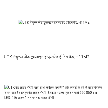
UTK नेचुरल जेड टूमलाइन इन्फ्रारेड हीटिंग पैड, H11M2