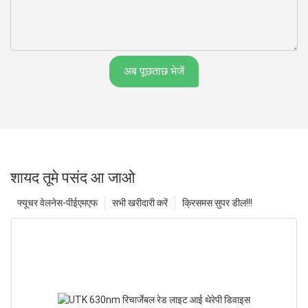
अब पूछताछ भेजें
शायद तूमे पसंद आ जाओ
फ्यूचर वेलनेस-पीईएमएफ
सभी खरीदारी करें
क्रिसमस सुपर डील!!!