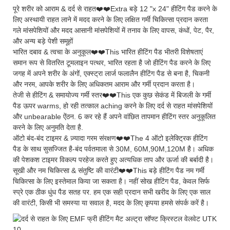
पूरे शरीर को आराम & दर्द से राहत❤️❤️Extra बड़े 12 "x 24" हीटिंग पैड करने के
लिए अस्थायी राहत लाने में मदद करने के लिए लक्षित गर्मी चिकित्सा प्रदान करता
गले मांसपेशियों और मदद आसानी मांसपेशियों में तनाव के लिए वापस, कंधों, पेट, पैर,
और अन्य बड़े पेशी समूहों
भारित दबाव & त्वचा के अनुकूल❤️❤️This भारित हीटिंग पैड भीतरी विशेषताएं
समान रूप से वितरित टूमलाइन पत्थर, भारित रहता है जो हीटिंग पैड करने के लिए
जगह में अपने शरीर के अंगों, एक्स्ट्रा लार्ज फलालैन हीटिंग पैड से बना है, चिकनी
और नरम, आपके शरीर के लिए अधिकतम आराम और गर्मी प्रदान करता है।
तेजी से हीटिंग & समायोज्य गर्मी स्तर❤️❤️This एक कुछ सेकंड में बिजली के गर्मी
पैड ऊपर warms, हो रही तत्काल aching करने के लिए दर्द से राहत मांसपेशियों
और unbearable ऐंठन. 6 कर रहे हैं अपने वांछित तापमान हीटिंग स्तर अनुकूलित
करने के लिए अनुमति देता है.
ऑटो बंद-बंद टाइमर & ज़्यादा गरम संरक्षण❤️❤️The 4 ऑटो इलेक्ट्रिक हीटिंग
पैड के साथ सुसज्जित है-बंद पर्वतमाला से 30M, 60M,90M,120M है। अधिक
की पेशकश टाइमर विकल्प परहेज करते हुए अत्यधिक ताप और ऊर्जा की बर्बादी है।
सूखी और नम चिकित्सा & संतुष्टि की वारंटी❤️❤️This बड़े हीटिंग पैड नम गर्मी
चिकित्सा के लिए इस्तेमाल किया जा सकता है। नहीं सोख हीटिंग पैड, केवल सिर्फ
स्प्रे एक ठीक धुंध पैड सतह पर. हम एक सही प्रदान सभी खरीद के लिए एक साल
की वारंटी, किसी भी समस्या या सवाल है, मदद के लिए कृपया हमसे संपर्क करें है।