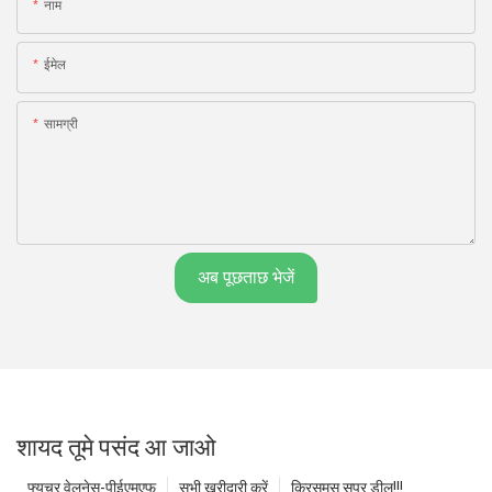
नाम
ईमेल
सामग्री
अब पूछताछ भेजें
शायद तूमे पसंद आ जाओ
फ्यूचर वेलनेस-पीईएमएफ
सभी खरीदारी करें
क्रिसमस सुपर डील!!!