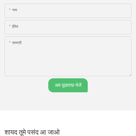
नाम
ईमेल
सामग्री
अब पूछताछ भेजें
शायद तूमे पसंद आ जाओ