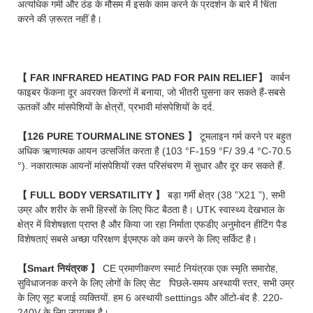
अत्यधिक गर्मी और ठंड के मौसम में इसके काम करने के प्रदर्शन के बारे में चिंता
करने की ज़रूरत नहीं है।
【 FAR INFRARED HEATING PAD FOR PAIN RELIEF】
कार्बन
फाइबर फेंकना दूर अवरक्त किरणों में बनाया, जो भीतरी घुसना कर सकते हैं-सबसे
ऊतकों और मांसपेशियों के क्षेत्रों, प्रभावी मांसपेशियों के दर्द.
【126 PURE TOURMALINE STONES
】
टूमलाइन गर्म करने पर बहुत
अधिक ऋणात्मक आयन उत्सर्जित करता है (103 °F-159 °F/ 39.4 °C-70.5
°). नकारात्मक आयनों मांसपेशियों रक्त परिसंचरण में सुधार और दूर कर सकते हैं.
【 FULL BODY VERSATILITY
】
बड़ा गर्मी क्षेत्र (38 ”X21 ”), सभी
उम्र और शरीर के सभी हिस्सों के लिए फिट बैठता है। UTK स्वास्थ्य देखभाल के
क्षेत्र में विशेषज्ञता प्राप्त है और किया जा रहा निर्माता एफडीए अनुमोदन हीटिंग पैड
विशेषताएं सबसे अच्छा परिरक्षण ईएमएफ को कम करने के लिए सर्किट है।
【Smart नियंत्रक
】
CE प्रमाणीकरण स्मार्ट नियंत्रक एक स्मृति समारोह,
सुविधाजनक करने के लिए लोगों के लिए सेट पिछले-समय अस्थायी स्तर, सभी उम्र
के लिए सूट बजाई व्यक्तियों. हम 6 अस्थायी setttings और ऑटो-बंद है. 220-
240V के लिए उपयुक्त है।