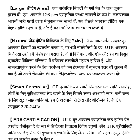
【Larger हीटिंग Area】
एक पारंपरिक बिजली के गर्मी पैड के साथ तुलना,
हमारा वी. एस. अपनाने 126 pcs प्राकृतिक पत्थर सामग्री के रूप में, नकारात्मक
आयनों जारी गहरी त्वचा में घुसना कर सकते हैं, अब पिछले अवरक्त हीटिंग, एक
बेहतर हीटिंग प्रभाव है, और है बड़ा गर्मी जांच का स्वागत करते हैं।
【Natural जेड हीटिंग चिकित्सा के लिए Pain】
में बनाया-कार्बन फाइबर दूर
अवरक्त किरणों का उत्सर्जन करता है, प्रभावी मांसपेशियों के दर्द. UTK अवरक्त
चिकित्सा उद्योग में विशेषज्ञता प्राप्त है, दोनों विनिर्माण, और शोध और हम था विद्युत
चुम्बकीय विकिरण परिरक्षण में परिपक्व तकनीकी महारत हासिल है, और
सफलतापूर्वक करने के लिए प्रबंधन को कम ईएमएफ में न्यूनतम स्तर की तुलना में
कम है जो अपने सेलफोन की क्या, रेफ्रिजरेटर, अन्य घर उपकरण करना होगा.
【Smart Controller】
CE प्रमाणीकरण स्मार्ट नियंत्रक एक स्मृति समारोह,
लोगों के लिए सुविधाजनक सेट करने के लिए पिछले-समय अस्थायी स्तर, सभी उम्र
के लिए सूट बजाई व्यक्तियों. हम 6 अस्थायी सेटिंग्स और ऑटो-बंद है. के लिए
उपयुक्त 220-240V
【 FDA CERTIFICATION】
UTK दूर अवरक्त प्राकृतिक जेड हीटिंग पैड
एफडीए पंजीकृत है के रूप में चिकित्सा डिवाइस द्वितीय श्रेणी, और UTK प्रौद्योगिकी
पारित एफडीए जीएमपी गुणवत्ता प्रणाली के लिए लेखा परीक्षा, तो राहत महसूस हीटिंग
पैड का उपयोग करने के लिए है।