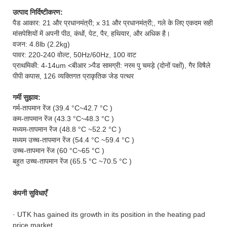
उत्पाद निर्दिष्टीकरण:
पैड आकार: 21 और प्रधानमंत्री; x 31 और प्रधानमंत्री;, गले के लिए एकदम सही
मांसपेशियों में अपनी पीठ, कंधों, पेट, पैर, हथियार, और अधिक है।
वजन: 4.8lb (2.2kg)
पावर: 220-240 वोल्ट, 50Hz/60Hz, 100 वाट
प्राथमिकी: 4-14um <बीआर >पैड सामग्री: नरम पु चमड़े (दोनों पक्षों), गैर विषैले
पीपी कपास, 126 व्यक्तिगत प्राकृतिक जेड पत्थर
गर्मी सुझाव:
गर्म-तापमान रेंज (39.4 °C~42.7 °C )
कम-तापमान रेंज (43.3 °C~48.3 °C )
मध्यम-तापमान रेंज (48.8 °C ~52.2 °C )
मध्यम उच्च-तापमान रेंज (54.4 °C ~59.4 °C )
उच्च-तापमान रेंज (60 °C~65 °C )
बहुत उच्च-तापमान रेंज (65.5 °C ~70.5 °C )
कंपनी सुविधाएँ
· UTK has gained its growth in its position in the heating pad
price market.