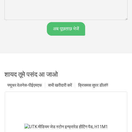
अब पूछताछ भेजें
शायद तूमे पसंद आ जाओ
फ्यूचर वेलनेस-पीईएमएफ
सभी खरीदारी करें
क्रिसमस सुपर डील!!!