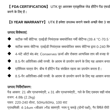
【 FDA CERTIFICATION】
UTK दूर अवरक्त प्राकृतिक जेड हीटिंग पैड एफडीए 
करने के लिए है।
【3 YEAR WARRANTY】
UTK है हमेशा उपलब्ध कराने सबसे अच्छी सेवा 3 साल 
उत्पाद विशेषताएं:
◆
सटीक गर्मी सेटिंग्स: एलईडी नियंत्रक समायोजित गर्मी सेटिंग्स (39.4 °C-70
◆
सटीक समय सेटिंग्स: एलईडी नियंत्रक समायोजित समय सेटिंग्स द्वारा 0-240 मिन
◆
4-घंटे ऑटो बंद-बंद: Conserves ऊर्जा और रोकता अत्यधिक ताप की वजह से
◆
8.5-पैर अतिरिक्त-लंबी रस्सी: के आराम से उपयोग करने के लिए यह आसान बनाता 
◆
प्रीमियम यात्रा बैग: बीच में हीटिंग पैड संरक्षित रहता का उपयोग करता है।
◆
8.5-पैर अतिरिक्त-लंबी रस्सी: के आराम से उपयोग करने के लिए यह आसान बनाता 
उत्पाद निर्दिष्टीकरण:
पैड आकार: 21 और प्रधानमंत्री; x 31 और प्रधानमंत्री;, गले के लिए एकदम सही मांसपे
वजन: 4.8lb (2.2kg)
पावर: 220-240 वोल्ट, 50Hz/60Hz, 100 वाट
प्राथमिकी: 4-14um <बीआर >पैड सामग्री: नरम पु चमड़े (दोनों पक्षों), गैर विषैले पी