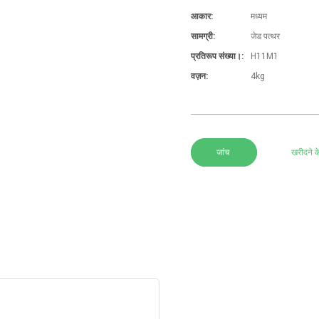
आकार:
मध्यम
सामग्री:
जेड पत्थर
प्रतिरूप संख्या।:
H11M1
वज़न:
4kg
जांच
खरीदने क