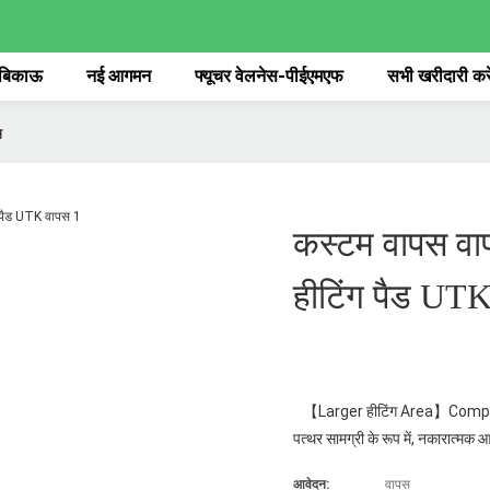
 बिकाऊ
नई आगमन
फ्यूचर वेलनेस-पीईएमएफ
सभी खरीदारी करे
स
कस्टम वापस वाप
हीटिंग पैड UT
【Larger हीटिंग Area】Comparing ए
पत्थर सामग्री के रूप में, नकारात्मक
आवेदन:
वापस