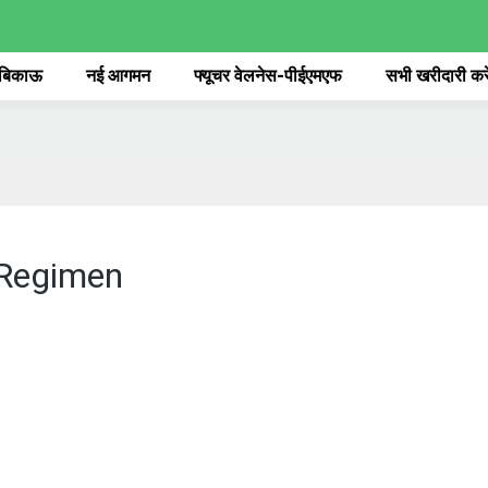
 बिकाऊ
नई आगमन
फ्यूचर वेलनेस-पीईएमएफ
सभी खरीदारी करे
ैड Regimen