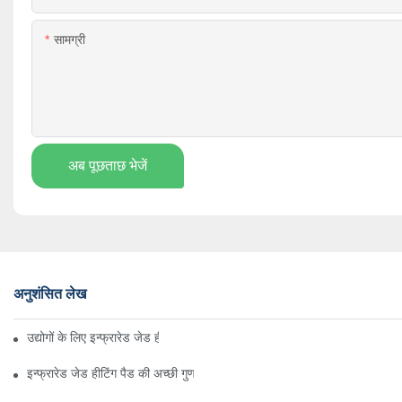
सामग्री
अब पूछताछ भेजें
अनुशंसित लेख
उद्योगों के लिए इन्फ्रारेड जेड हीटिंग पैड के लिए एक त्वरित गाइड
इन्फ्रारेड जेड हीटिंग पैड की अच्छी गुणवत्ता बनाए रखना