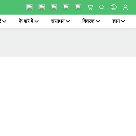
ं
के बारे में
संसाधन
वितरक
ज्ञान