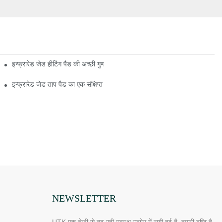
इन्फ्रारेड जेड हीटिंग पैड की अच्छी गुणवत्ता बनाए रखना
इन्फ्रारेड जेड ताप पैड का एक संक्षिप्त इतिहास
NEWSLETTER
UTK एक तेजी से बढ़ रही स्वस्थ उद्योग में लगी हुई है. हमारी दृष्टि है