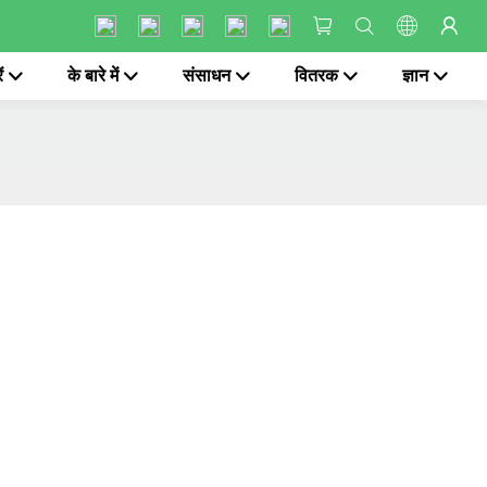
ं
के बारे में
संसाधन
वितरक
ज्ञान