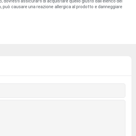
, dovresti assicurarti di acquistare quello giusto dall'elenco dei
iato, può causare una reazione allergica al prodotto e danneggiare