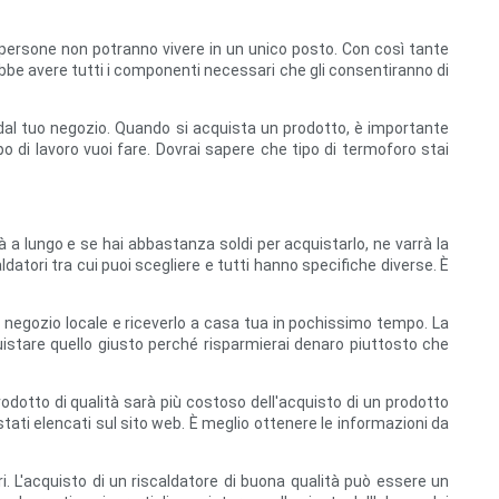
 persone non potranno vivere in un unico posto. Con così tante
ebbe avere tutti i componenti necessari che gli consentiranno di
i dal tuo negozio. Quando si acquista un prodotto, è importante
o di lavoro vuoi fare. Dovrai sapere che tipo di termoforo stai
à a lungo e se hai abbastanza soldi per acquistarlo, ne varrà la
caldatori tra cui puoi scegliere e tutti hanno specifiche diverse. È
o negozio locale e riceverlo a casa tua in pochissimo tempo. La
uistare quello giusto perché risparmierai denaro piuttosto che
odotto di qualità sarà più costoso dell'acquisto di un prodotto
stati elencati sul sito web. È meglio ottenere le informazioni da
ri. L'acquisto di un riscaldatore di buona qualità può essere un