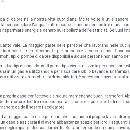
pompa di calore nella nostra vita quotidiana. Molte volte è utile sape
 per riscaldare l'acqua e altre risorse e anche per costruire una casa 
a risparmiare energia e denaro sulla bolletta dell'elettricità. Se vuoi i
 e quanto vale. La maggior parte delle persone che lavorano nelle c
e le loro case o semplicemente per preparare la cena a casa. Puoi a
olti tipi di pompe di calore disponibili e alcune persone non sanno n
due tipi di riscaldatori. Il primo tipo viene utilizzato per riscaldare ci
ia in un gas e utilizzandola per riscaldare cibi o bevande. Entrambi i t
a utilizzare entrambi i tipi di riscaldatori, è necessario averli install
e la propria casa confortevole e sicura mantenendo buoni termofori. 
 termoforo. Inoltre rendono più facile uscire e puoi metterli nel tu
ntenere caldo il nostro riscaldatore.
a. La maggior parte delle persone che eseguono il proprio lavoro di pro
tua casa e assicurarti di avere abbastanza spazio per loro. I seguenti su
nni negli impianti di riscaldamento. Se stai cercando un nuovo lavoro,