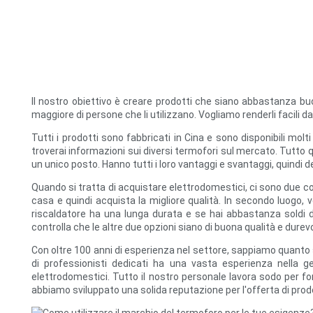
Il nostro obiettivo è creare prodotti che siano abbastanza bu
maggiore di persone che li utilizzano. Vogliamo renderli facili
Tutti i prodotti sono fabbricati in Cina e sono disponibili molt
troverai informazioni sui diversi termofori sul mercato. Tutto que
un unico posto. Hanno tutti i loro vantaggi e svantaggi, quindi de
Quando si tratta di acquistare elettrodomestici, ci sono due co
casa e quindi acquista la migliore qualità. In secondo luogo, 
riscaldatore ha una lunga durata e se hai abbastanza soldi da
controlla che le altre due opzioni siano di buona qualità e durevo
Con oltre 100 anni di esperienza nel settore, sappiamo quanto si
di professionisti dedicati ha una vasta esperienza nella ges
elettrodomestici. Tutto il nostro personale lavora sodo per fo
abbiamo sviluppato una solida reputazione per l'offerta di prodot