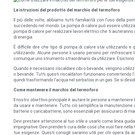
Le istruzioni del prodotto del marchio del termoforo
Il più delle volte, abbiamo tutti familiarità con l'uso della 
succedendo nel mondo. La pompa di calore può essere utilizzata
pompa di calore per realizzare lavori elettrici che ti aiuteranno 
di energia.
È difficile dire che tipo di pompa di calore stai utilizzando
utilizzando. Alcune persone li usano persino per rinfrescar
comunque uno strumento straordinario da utilizzare. Esistono m
Quando è necessario riscaldare cibi o bevande, vengono utilizzati 
o bevande. Tutti questi riscaldatori funzionano convertendo l'ar
quindi trasformando l'acqua nel serbatoio in un gas. Se si desider
Come mantenere il marchio del termoforo
Il nostro obiettivo principale è aiutare le persone a mantener
da usare e mantenere. Tutto ciò semplifica la manutenzione del
batterie o caricabatterie, sono essenziali per assicurarci di ma
Devi prestare attenzione al tuo stile e usarlo come linea guid
impegnative. Devi prenderti cura delle cose che vuoi fare nella 
tue esigenze. Questi consigli saranno utili per chi opera da a