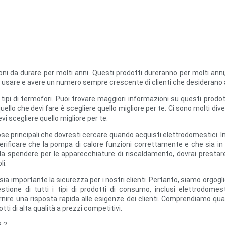
oni da durare per molti anni. Questi prodotti dureranno per molti a
 da usare e avere un numero sempre crescente di clienti che desiderano 
i tipi di termofori. Puoi trovare maggiori informazioni su questi prodott
llo che devi fare è scegliere quello migliore per te. Ci sono molti diversi
vi scegliere quello migliore per te.
se principali che dovresti cercare quando acquisti elettrodomestici. I
verificare che la pompa di calore funzioni correttamente e che sia i
 spendere per le apparecchiature di riscaldamento, dovrai prestare m
li.
a importante la sicurezza per i nostri clienti. Pertanto, siamo orgoglios
tione di tutti i tipi di prodotti di consumo, inclusi elettrodomesti
rnire una risposta rapida alle esigenze dei clienti. Comprendiamo quant
ti di alta qualità a prezzi competitivi.