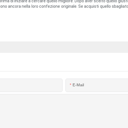
ima di iniziare a cercare quello migliore. Dopo aver scelto quello giusto
ti sono ancora nella loro confezione originale. Se acquisti quello sbagl
E-Mail