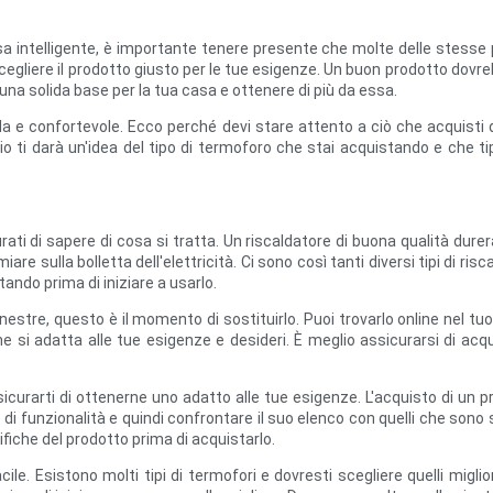
a intelligente, è importante tenere presente che molte delle stesse
 scegliere il prodotto giusto per le tue esigenze. Un buon prodotto dovr
na solida base per la tua casa e ottenere di più da essa.
calda e confortevole. Ecco perché devi stare attento a ciò che acquist
ti darà un'idea del tipo di termoforo che stai acquistando e che tip
ati di sapere di cosa si tratta. Un riscaldatore di buona qualità durer
re sulla bolletta dell'elettricità. Ci sono così tanti diversi tipi di ris
tando prima di iniziare a usarlo.
estre, questo è il momento di sostituirlo. Puoi trovarlo online nel tu
e si adatta alle tue esigenze e desideri. È meglio assicurarsi di acq
curarti di ottenerne uno adatto alle tue esigenze. L'acquisto di un pr
di funzionalità e quindi confrontare il suo elenco con quelli che sono 
cifiche del prodotto prima di acquistarlo.
ile. Esistono molti tipi di termofori e dovresti scegliere quelli miglio