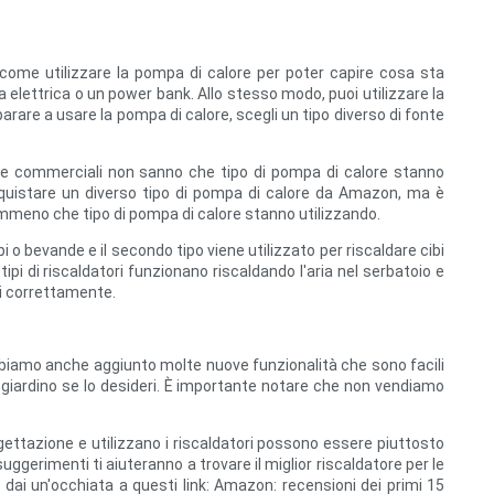
re come utilizzare la pompa di calore per poter capire cosa sta
elettrica o un power bank. Allo stesso modo, puoi utilizzare la
mparare a usare la pompa di calore, scegli un tipo diverso di fonte
ucine commerciali non sanno che tipo di pompa di calore stanno
cquistare un diverso tipo di pompa di calore da Amazon, ma è
emmeno che tipo di pompa di calore stanno utilizzando.
bi o bevande e il secondo tipo viene utilizzato per riscaldare cibi
ipi di riscaldatori funzionano riscaldando l'aria nel serbatoio e
ati correttamente.
Abbiamo anche aggiunto molte nuove funzionalità che sono facili
o giardino se lo desideri. È importante notare che non vendiamo
gettazione e utilizzano i riscaldatori possono essere piuttosto
ggerimenti ti aiuteranno a trovare il miglior riscaldatore per le
 dai un'occhiata a questi link: Amazon: recensioni dei primi 15