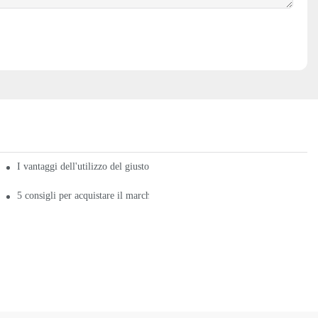
I vantaggi dell'utilizzo del giusto marchio di piastre riscaldanti
5 consigli per acquistare il marchio giusto di termofori