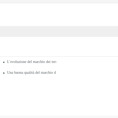
L'evoluzione del marchio dei termofori in Cina
i
Una buona qualità del marchio di piastre riscaldanti