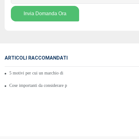
Invia Domanda Ora
ARTICOLI RACCOMANDATI
5 motivi per cui un marchio di piastre riscaldanti è buono per te
Cose importanti da considerare prima di acquistare una marca di termofor