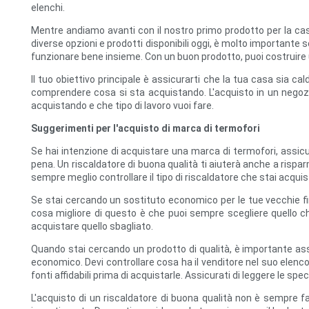
elenchi.
Mentre andiamo avanti con il nostro primo prodotto per la cas
diverse opzioni e prodotti disponibili oggi, è molto importante
funzionare bene insieme. Con un buon prodotto, puoi costruire u
Il tuo obiettivo principale è assicurarti che la tua casa sia 
comprendere cosa si sta acquistando. L'acquisto in un negozio 
acquistando e che tipo di lavoro vuoi fare.
Suggerimenti per l'acquisto di marca di termofori
Se hai intenzione di acquistare una marca di termofori, assicur
pena. Un riscaldatore di buona qualità ti aiuterà anche a risparmia
sempre meglio controllare il tipo di riscaldatore che stai acquis
Se stai cercando un sostituto economico per le tue vecchie fin
cosa migliore di questo è che puoi sempre scegliere quello ch
acquistare quello sbagliato.
Quando stai cercando un prodotto di qualità, è importante assi
economico. Devi controllare cosa ha il venditore nel suo elenco 
fonti affidabili prima di acquistarle. Assicurati di leggere le spe
L'acquisto di un riscaldatore di buona qualità non è sempre fac