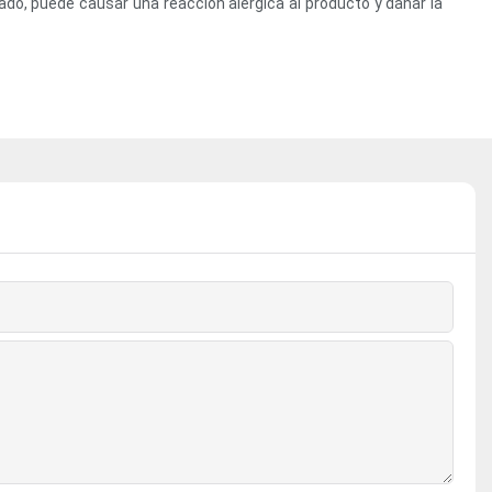
o, puede causar una reacción alérgica al producto y dañar la