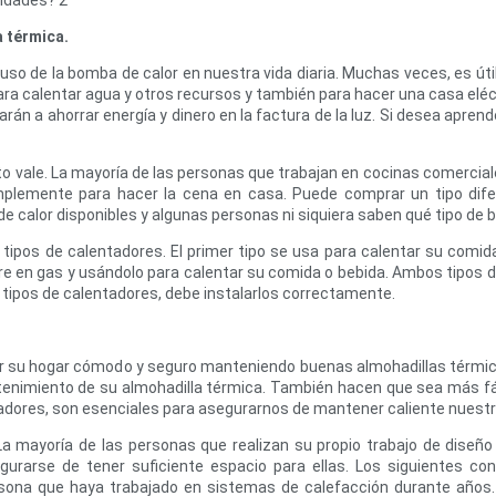
a térmica.
uso de la bomba de calor en nuestra vida diaria. Muchas veces, es ú
ra calentar agua y otros recursos y también para hacer una casa eléc
arán a ahorrar energía y dinero en la factura de la luz. Si desea apren
nto vale. La mayoría de las personas que trabajan en cocinas comerci
implemente para hacer la cena en casa. Puede comprar un tipo dif
e calor disponibles y algunas personas ni siquiera saben qué tipo de
 tipos de calentadores. El primer tipo se usa para calentar su comid
re en gas y usándolo para calentar su comida o bebida. Ambos tipos d
s tipos de calentadores, debe instalarlos correctamente.
ener su hogar cómodo y seguro manteniendo buenas almohadillas tér
enimiento de su almohadilla térmica. También hacen que sea más fácil 
adores, son esenciales para asegurarnos de mantener caliente nuestr
 La mayoría de las personas que realizan su propio trabajo de dise
rarse de tener suficiente espacio para ellas. Los siguientes con
rsona que haya trabajado en sistemas de calefacción durante años.