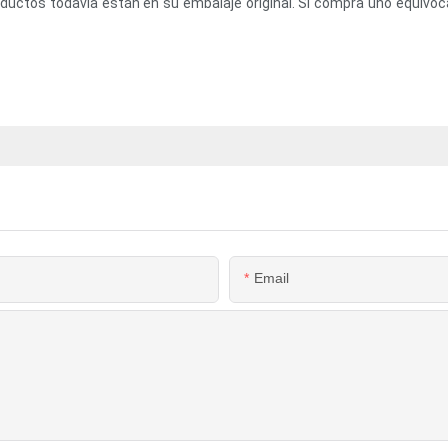
ctos todavía están en su embalaje original. Si compra uno equivocad
Email