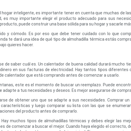
hogar inteligente, es importante tener en cuenta que muchas de las 
dad, es muy importante elegir el producto adecuado para sus nece
 producto, puede construir una base sólida para su hogar y sacarle má
lido y cómodo. Es por eso que debe tener cuidado con lo que com
da te dará una idea de qué tipo de almohadilla térmica estás compran
ajo quieres hacer.
 de saber cuál es. Un calentador de buena calidad durará mucho tiemp
dinero en sus facturas de electricidad. Hay tantos tipos diferentes 
po de calentador que está comprando antes de comenzar a usarlo.
anas, este es el momento de buscar un reemplazo. Puede encontrarlo
se adapte a tus necesidades y deseos. Es mejor asegurarse de comprar
arse de obtener uno que se adapte a sus necesidades. Comprar un
de características y luego comparar su lista con las que se enumera
caciones del producto antes de comprarlo.
. Hay muchos tipos de almohadillas térmicas y debes elegir las me
s de comenzar a buscar el mejor. Cuando haya elegido el correcto, d