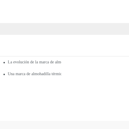
La evolución de la marca de almohadillas térmicas en China
ed
a térmica
Una marca de almohadilla térmica de buena calidad.