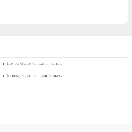
Los beneficios de usar la marca correcta de almohadillas térmicas
5 consejos para comprar la marca adecuada de almohadillas térmicas