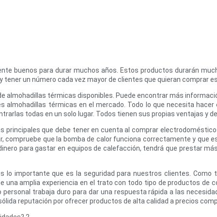
emente buenos para durar muchos años. Estos productos durarán muc
 y tener un número cada vez mayor de clientes que quieran comprar e
e almohadillas térmicas disponibles. Puede encontrar más información 
s almohadillas térmicas en el mercado. Todo lo que necesita hacer 
rarlas todas en un solo lugar. Todos tienen sus propias ventajas y des
 principales que debe tener en cuenta al comprar electrodomésticos
ar, compruebe que la bomba de calor funciona correctamente y que e
nte dinero para gastar en equipos de calefacción, tendrá que prestar 
s lo importante que es la seguridad para nuestros clientes. Como t
e una amplia experiencia en el trato con todo tipo de productos de 
o personal trabaja duro para dar una respuesta rápida a las necesid
sólida reputación por ofrecer productos de alta calidad a precios comp