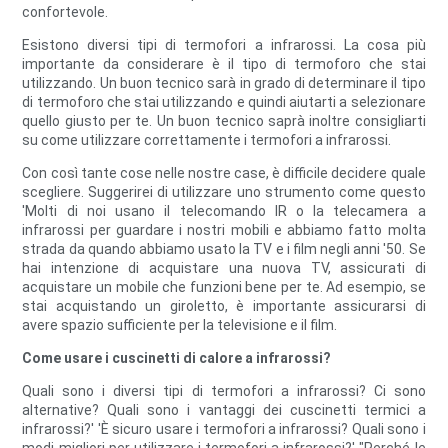
confortevole.
Esistono diversi tipi di termofori a infrarossi. La cosa più
importante da considerare è il tipo di termoforo che stai
utilizzando. Un buon tecnico sarà in grado di determinare il tipo
di termoforo che stai utilizzando e quindi aiutarti a selezionare
quello giusto per te. Un buon tecnico saprà inoltre consigliarti
su come utilizzare correttamente i termofori a infrarossi.
Con così tante cose nelle nostre case, è difficile decidere quale
scegliere. Suggerirei di utilizzare uno strumento come questo
'Molti di noi usano il telecomando IR o la telecamera a
infrarossi per guardare i nostri mobili e abbiamo fatto molta
strada da quando abbiamo usato la TV e i film negli anni '50. Se
hai intenzione di acquistare una nuova TV, assicurati di
acquistare un mobile che funzioni bene per te. Ad esempio, se
stai acquistando un giroletto, è importante assicurarsi di
avere spazio sufficiente per la televisione e il film.
Come usare i cuscinetti di calore a infrarossi?
Quali sono i diversi tipi di termofori a infrarossi? Ci sono
alternative? Quali sono i vantaggi dei cuscinetti termici a
infrarossi?' 'È sicuro usare i termofori a infrarossi? Quali sono i