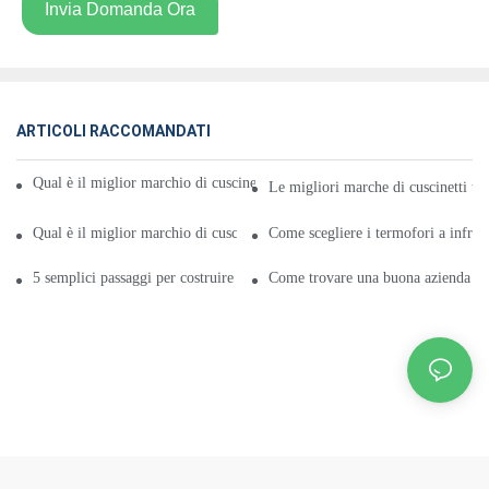
Invia Domanda Ora
ARTICOLI RACCOMANDATI
Qual è il miglior marchio di cuscinetti termici a infrarossi lontani in Cina
Le migliori marche di cuscinetti ter
Qual è il miglior marchio di cuscinetti termici a infrarossi in Cina?
Come scegliere i termofori a infraro
5 semplici passaggi per costruire un termoforo a infrarossi
Come trovare una buona azienda di c