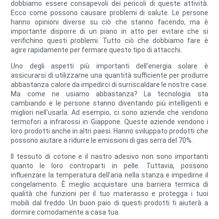
dobbiamo essere consapevoli dei pericoli di queste attività.
Ecco come possono causare problemi di salute. Le persone
hanno opinioni diverse su ciò che stanno facendo, ma è
importante disporre di un piano in atto per evitare che si
verifichino questi problemi. Tutto ciò che dobbiamo fare è
agire rapidamente per fermare questo tipo di attacchi.
Uno degli aspetti più importanti dell'energia solare è
assicurarsi di utilizzarne una quantità sufficiente per produrre
abbastanza calore da impedirci di surriscaldare le nostre case.
Ma come ne usiamo abbastanza? La tecnologia sta
cambiando e le persone stanno diventando più intelligenti e
migliori nell'usarla. Ad esempio, ci sono aziende che vendono
termofori a infrarossi in Giappone. Queste aziende vendono i
loro prodotti anche in altri paesi. Hanno sviluppato prodotti che
possono aiutare a ridurre le emissioni di gas serra del 70%.
Il tessuto di cotone e il nastro adesivo non sono importanti
quanto le loro controparti in pelle. Tuttavia, possono
influenzare la temperatura dell'aria nella stanza e impedirne il
congelamento. È meglio acquistare una barriera termica di
qualità che funzioni per il tuo materasso e protegga i tuoi
mobili dal freddo. Un buon paio di questi prodotti ti aiuterà a
dormire comodamente a casa tua.