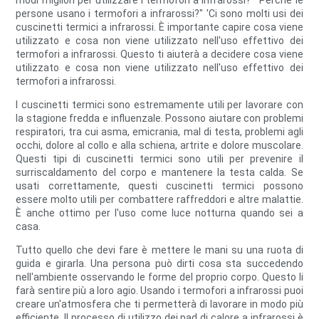
modi migliori per utilizzare i termofori a infrarossi?' "Perché le
persone usano i termofori a infrarossi?" 'Ci sono molti usi dei
cuscinetti termici a infrarossi. È importante capire cosa viene
utilizzato e cosa non viene utilizzato nell'uso effettivo dei
termofori a infrarossi. Questo ti aiuterà a decidere cosa viene
utilizzato e cosa non viene utilizzato nell'uso effettivo dei
termofori a infrarossi.
I cuscinetti termici sono estremamente utili per lavorare con
la stagione fredda e influenzale. Possono aiutare con problemi
respiratori, tra cui asma, emicrania, mal di testa, problemi agli
occhi, dolore al collo e alla schiena, artrite e dolore muscolare.
Questi tipi di cuscinetti termici sono utili per prevenire il
surriscaldamento del corpo e mantenere la testa calda. Se
usati correttamente, questi cuscinetti termici possono
essere molto utili per combattere raffreddori e altre malattie.
È anche ottimo per l'uso come luce notturna quando sei a
casa.
Tutto quello che devi fare è mettere le mani su una ruota di
guida e girarla. Una persona può dirti cosa sta succedendo
nell'ambiente osservando le forme del proprio corpo. Questo li
farà sentire più a loro agio. Usando i termofori a infrarossi puoi
creare un'atmosfera che ti permetterà di lavorare in modo più
efficiente. Il processo di utilizzo dei pad di calore a infrarossi è