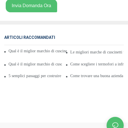
Invia Domanda Ora
ARTICOLI RACCOMANDATI
Qual è il miglior marchio di cuscinetti termici a infrarossi lontani in Cina
Le migliori marche di cuscinetti ter
Qual è il miglior marchio di cuscinetti termici a infrarossi in Cina?
Come scegliere i termofori a infraro
5 semplici passaggi per costruire un termoforo a infrarossi
Come trovare una buona azienda di c