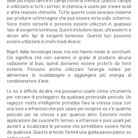
delle più importanti è in campi come la chimica. Questo campo
è utilizzato in tutti i settori. In chimica, è usato per creare acidi
e altre reazioni chimiche. Tutte queste cose lavorano insieme
per produrre un'immagine che può essere vista sullo schermo.
Sono molto versatili e possono essere utilizzati in qualsiasi
tipo di sorgente luminosa. Questi includono laser, ultravioletti e
alcuni altri tipi di sorgenti luminose. Queste luci possono
essere utilizzate in molti modi diversi.
Rigati dalla tecnologia laser, ma non hanno modo di sostituirli.
Ciò significa che non saranno in grado di produrre alcuna
radiazione al buio, quindi dovranno essere protetti da fonti
esterne. Possono anche utilizzare l'energia solare per
alimentare lo scaldabagno e aggiungere più energia al
condizionatore d'aria.
Lo so, è difficile da dire, ma possiamo usarlo come strumento
per cercare di proteggerci da qualsiasi potenziale pericolo. Un
ragazzo molto intelligente potrebbe fare la stessa cosa con
una luce a infrarossi che può usare per scoprire se c'è qualche
pericolo per se stesso o per qualcun altro. Esistono molte
applicazioni dei cuscinetti termici a infrarossi e puoi usarli per
aiutarti a localizzare le persone che potrebbero essere ferite
da qualcosa. Questo articolo fornirà una guida passo passo su