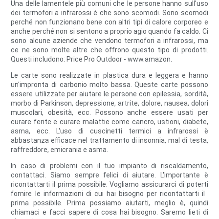
Una delle lamentele più comuni che le persone hanno sull'uso
dei termofori a infrarossi è che sono scomodi. Sono scomodi
perché non funzionano bene con altri tipi di calore corporeo e
anche perché non si sentono a proprio agio quando fa caldo. Ci
sono alcune aziende che vendono termofori a infrarossi, ma
ce ne sono molte altre che offrono questo tipo di prodotti.
Questi includono: Price Pro Outdoor - www.amazon.
Le carte sono realizzate in plastica dura e leggera e hanno
un'impronta di carbonio molto bassa. Queste carte possono
essere utilizzate per aiutare le persone con epilessia, sordità,
morbo di Parkinson, depressione, artrite, dolore, nausea, dolori
muscolari, obesità, ecc. Possono anche essere usati per
curare ferite e curare malattie come cancro, ustioni, diabete,
asma, ecc. L'uso di cuscinetti termici a infrarossi è
abbastanza efficace nel trattamento di insonnia, mal di testa,
raffreddore, emicrania e asma.
In caso di problemi con il tuo impianto di riscaldamento,
contattaci. Siamo sempre felici di aiutare. L'importante è
ricontattarti il ​​prima possibile. Vogliamo assicurarci di poterti
fornire le informazioni di cui hai bisogno per ricontattarti il ​​
prima possibile. Prima possiamo aiutarti, meglio è, quindi
chiamaci e facci sapere di cosa hai bisogno. Saremo lieti di