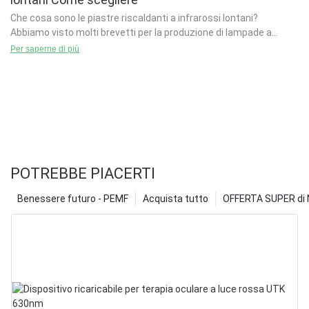
Che cosa sono le piastre riscaldanti a infrarossi lontani?
Abbiamo visto molti brevetti per la produzione di lampade a
infrarossi. Sappiamo che possiamo usare queste lampade per
Per saperne di più
riscaldare le nostre case, ma come facciamo a sapere w
POTREBBE PIACERTI
Benessere futuro - PEMF
Acquista tutto
OFFERTA SUPER di N