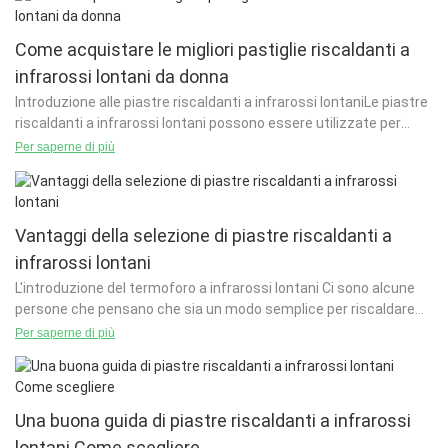
Come acquistare le migliori pastiglie riscaldanti a
infrarossi lontani da donna
Introduzione alle piastre riscaldanti a infrarossi lontaniLe piastre
riscaldanti a infrarossi lontani possono essere utilizzate per
riscaldare oggetti e possono essere utilizzate anche per
Per saperne di più
riscaldare altri oggetti. Questo è utile per
Vantaggi della selezione di piastre riscaldanti a
infrarossi lontani
L'introduzione del termoforo a infrarossi lontani Ci sono alcune
persone che pensano che sia un modo semplice per riscaldare
un'area. Ma cosa succede se non usano una lam a infrarossi
Per saperne di più
Una buona guida di piastre riscaldanti a infrarossi
lontani Come scegliere