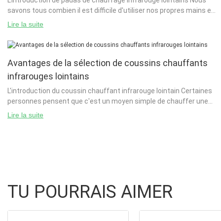
L'introduction de padas de chauffage infrarouge lointains Nous
savons tous combien il est difficile d'utiliser nos propres mains et
pieds. La première étape est de s'assurer que nous avons assez
Lire la suite
de chaleur i
Avantages de la sélection de coussins chauffants
infrarouges lointains
L'introduction du coussin chauffant infrarouge lointain Certaines
personnes pensent que c'est un moyen simple de chauffer une
zone. Mais que se passe-t-il s'ils n'utilisent pas de lampe
Lire la suite
infrarouge
TU POURRAIS AIMER