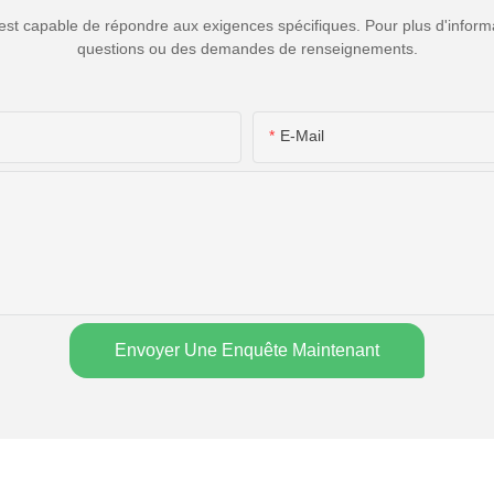
luminothérapie rouge à
est capable de répondre aux exigences spécifiques. Pour plus d'informa
domicile
questions ou des demandes de renseignements.
E-Mail
Envoyer Une Enquête Maintenant