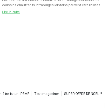
Introduction aux coussins chauffants infrarouges lointainsLes
coussins chauffants infrarouges lointains peuvent être utilisés
pour chauffer des objets, et ils peuvent également être utilisés
Lire la suite
pour chauffer d'autres objets. Ceci est utile pour
n-être futur - PEMF
Tout magasiner
SUPER OFFRE DE NOËL !!!