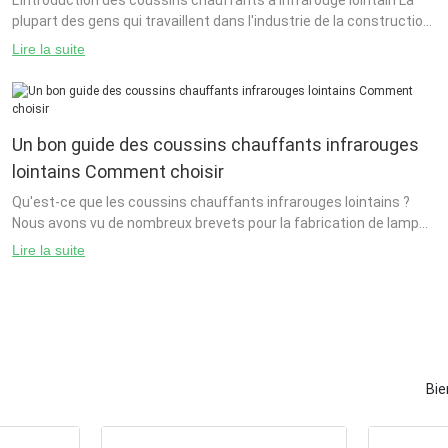
L'introduction des coussins chauffants à infrarouge lointain La
plupart des gens qui travaillent dans l'industrie de la construction
ne savent pas comment utiliser ces appareils de chauffage.
Lire la suite
C'est seulement à cause de la
Un bon guide des coussins chauffants infrarouges
lointains Comment choisir
Qu'est-ce que les coussins chauffants infrarouges lointains ?
Nous avons vu de nombreux brevets pour la fabrication de lampes
infrarouges. Nous savons que nous pouvons utiliser ces lampes
Lire la suite
pour chauffer nos maisons, mais comment savons-nous
Bie