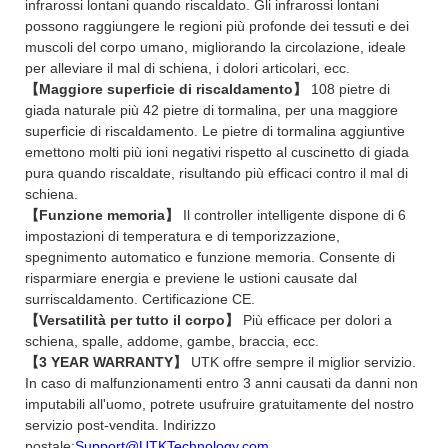
infrarossi lontani quando riscaldato. Gli infrarossi lontani
possono raggiungere le regioni più profonde dei tessuti e dei
muscoli del corpo umano, migliorando la circolazione, ideale
per alleviare il mal di schiena, i dolori articolari, ecc.
【Maggiore superficie di riscaldamento】
108 pietre di
giada naturale più 42 pietre di tormalina, per una maggiore
superficie di riscaldamento. Le pietre di tormalina aggiuntive
emettono molti più ioni negativi rispetto al cuscinetto di giada
pura quando riscaldate, risultando più efficaci contro il mal di
schiena.
【Funzione memoria】
Il controller intelligente dispone di 6
impostazioni di temperatura e di temporizzazione,
spegnimento automatico e funzione memoria. Consente di
risparmiare energia e previene le ustioni causate dal
surriscaldamento. Certificazione CE.
【Versatilità per tutto il corpo】
Più efficace per dolori a
schiena, spalle, addome, gambe, braccia, ecc.
【3 YEAR WARRANTY】
UTK offre sempre il miglior servizio.
In caso di malfunzionamenti entro 3 anni causati da danni non
imputabili all'uomo, potrete usufruire gratuitamente del nostro
servizio post-vendita. Indirizzo
postale:
Support@UTKTechnology.com