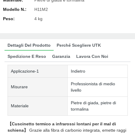
Materiale:
Pietre di giada e tormalina
Modello N.:
H11M2
Peso:
4 kg
Dettagli Del Prodotto
Perché Scegliere UTK
Spedizione E Reso
Garanzia
Lavora Con Noi
Applicazione-1
Indietro
Professionista di medio
Misurare
livello
Pietre di giada, pietre di
Materiale
tormalina
【Cuscinetto termico a infrarossi lontani per il mal di
schiena】
Grazie alla fibra di carbonio integrata, emette raggi