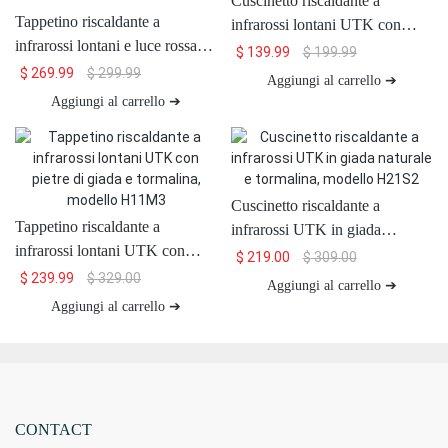
Cuscinetto riscaldante a
Tappetino riscaldante a
infrarossi lontani UTK con
infrarossi lontani e luce rossa
retro in giada naturale, modello
$
139.99
$
199.99
UTK con pietra di giada e
H11S2
$
269.99
$
299.99
Aggiungi al carrello ➔
magneti, 26 x 20'', H13T4
Aggiungi al carrello ➔
Cuscinetto riscaldante a
Tappetino riscaldante a
infrarossi UTK in giada
infrarossi lontani UTK con
naturale e tormalina, modello
$
219.00
$
309.00
pietre di giada e tormalina,
H21S2
$
239.99
$
329.00
Aggiungi al carrello ➔
modello H11M3
Aggiungi al carrello ➔
CONTACT