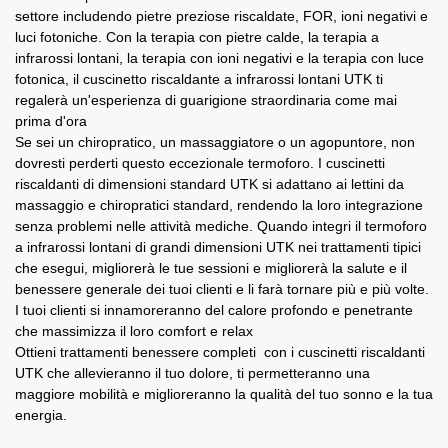
settore includendo pietre preziose riscaldate, FOR, ioni negativi e
luci fotoniche.
Con la terapia con pietre calde, la terapia a
infrarossi lontani, la terapia con ioni negativi e la terapia con luce
fotonica, il cuscinetto riscaldante a infrarossi lontani UTK ti
regalerà un'esperienza di guarigione straordinaria come mai
prima d'ora
Se sei un chiropratico, un massaggiatore o un agopuntore, non
dovresti perderti questo eccezionale termoforo. I cuscinetti
riscaldanti di dimensioni standard UTK si adattano ai lettini da
massaggio e chiropratici standard, rendendo la loro integrazione
senza problemi nelle attività mediche. Quando integri il termoforo
a infrarossi lontani di grandi dimensioni UTK nei trattamenti tipici
che esegui, migliorerà le tue sessioni e migliorerà la salute e il
benessere generale dei tuoi clienti e li farà tornare più e più volte.
I tuoi clienti si innamoreranno del calore profondo e penetrante
che massimizza il loro comfort e relax
Ottieni trattamenti benessere completi con i cuscinetti riscaldanti
UTK che allevieranno il tuo dolore, ti permetteranno una
maggiore mobilità e miglioreranno la qualità del tuo sonno e la tua
energia.