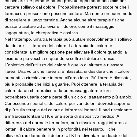
muscolare. Le persone hanno provato ogni modo possibile per
cercare sollievo dal dolore. Probabilmente potresti scoprire che i
farmaci da prescrizione possono aiutare. Ma non è un buon modo
di scegliere a lungo termine. Anche alcune altre terapie fisiche
possono aiutare ad alleviare il dolore, come il massaggio,
l’agopuntura, la chiropratica e così via.
Nel frattempo, un'altra terapia può aiutare notevolmente il sollievo
dal dolore -----terapia del calore. La terapia del calore è
considerata la migliore opzione per alleviare il dolore quando la
lesione è più vecchia o quando si soffre di dolore cronico.
L'obiettivo dell'utilizzo del calore è quello di aiutare a rilassare
l'area. Una volta che l'area si è rilassata, si desidera che il calore
aumenti la circolazione intorno all'area lesa. Più l'area è rilassata,
più è probabile che inizi a guarire. Puoi ottenere la terapia del
calore da un chiropratico o da un massaggiatore e loro
potrebbero usarla come parte di un ciclo di trattamento più ampio.
Conoscendo i benefici del calore per vari dolori, dovresti saperne
di più sulla terapia del calore a infrarossi lontani. Il pad riscaldante
a infrarossi lontani UTK è una sorta di dispositivo medico. A
differenza del normale termoforo, può rilasciare raggi infrarossi
lontani. Il calore penetrerà in profondità nel tessuto, il che
allevierà rapidamente il dolore. UTK ha
diventare un leader del