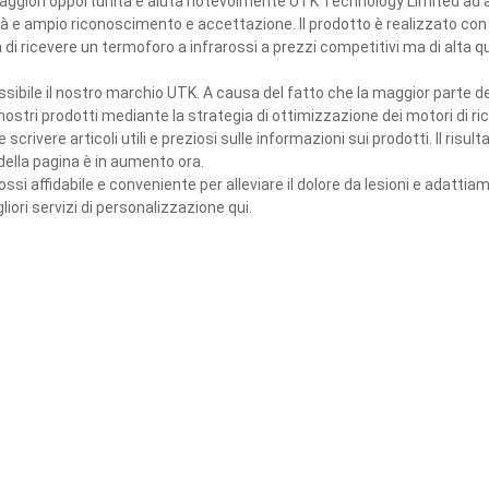
to maggiori opportunità e aiuta notevolmente UTK Technology Limited ad 
lità e ampio riconoscimento e accettazione. Il prodotto è realizzato con
di ricevere un termoforo a infrarossi a prezzi competitivi ma di alta qu
ssibile il nostro marchio UTK. A causa del fatto che la maggior parte 
ostri prodotti mediante la strategia di ottimizzazione dei motori di ri
rivere articoli utili e preziosi sulle informazioni sui prodotti. Il risu
della pagina è in aumento ora.
si affidabile e conveniente per alleviare il dolore da lesioni e adattiam
gliori servizi di personalizzazione qui.