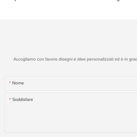
UTK 630nm
tormalina UTK, mode
H11M2
Accogliamo con favore disegni e idee personalizzati ed è in grado
Nome
Soddisfare