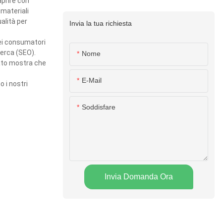
aprire con
 materiali
alità per
Invia la tua richiesta
dei consumatori
cerca (SEO).
Nome
ltato mostra che
E-Mail
o i nostri
Soddisfare
Invia Domanda Ora