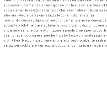
Il termoforo a infrarossi per alleviare il dolore da lesioni ha offer
successo nuovi mercati a livello globale con la sua varietà, flessibi
accuratamente selezionati in modo che i clienti abbiano la certezza 
alleviare il dolore da lesioni realizzato con i migliori materiali.
I motori di ricerca svolgono un ruolo fondamentale nel rendere acce
acquista prodotti attraverso Internet, ci sforziamo di promuovere i n
Impariamo sempre come ottimizzare le parole chiave per i prodotti e sc
stiamo facendo progressi perché il nostro tasso di visualizzazione 
In UTK Heat Pad, ci impegniamo a fornire un pad riscaldante a infraros
servizi per soddisfare vari requisiti. Scopri i nostri preparativi per mi