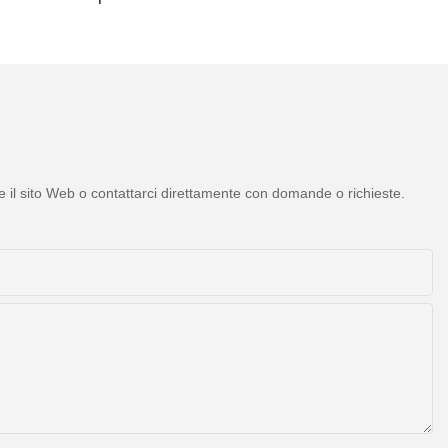
l dolore sciatico
pietre di giada e tormalina,
 H21C1
modello H11M3
re il sito Web o contattarci direttamente con domande o richieste.