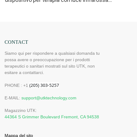
bifacciale per alleviare il dolore a dita e polsi - LED
ad alte prestazioni 660 850nm, 4 chip in 1 per
terapia con luce rossa a casa
CONTACT
Siamo qui per rispondere a qualsiasi domanda tu
possa avere o preoccupazione per i prodotti
terapeutici o sanitari mostrati sul sito UTK, non
esitare a contattarci.
PHONE : +1
E-MAIL:
support@utktechnology.com
Magazzino UTK:
44364 S Grimmer Boulevard Fremont, CA 94538
Mappa del sito