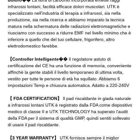
infrarossi lontani, facilità efficace dolori muscolari. UTK è
specializzato nell'industria di terapia a infrarossi, sia nella
produzione, sia nella ricerca e abbiamo imparato la tecnica
matura nella schermatura delle radiazioni elettromagnetiche e
riusciamo con successo a ridurre EMF nel livello minimo che è
inferiore a quello che del tuo cellulare, frigorifero, altro
elettrodomestico farebbe.
【Controller Intelligente��
Il regolatore astuto di
certificazione del CE ha una funzione di memoria, conveniente
affinchè la gente stabili il livello temporaneo di ultima volta,
vestito per tutte le persone di età ha squillato. Abbiamo 6
impostazioni Temp e chiusura automatica. Adatto a 220-240V
【 FDA CERTIFICATION】
Il pad riscaldante in giada naturale
a infrarossi lontani UTK è registrato dalla FDA come dispositivo
medico di classe II e UTK TECHNOLOGY ha superato l'audit
della FDA per il sistema di qualità GMP, quindi sentiti sollevato
di usare il pad riscaldante.
【3 YEAR WARRANTY】
UTK fornisce sempre il miglior