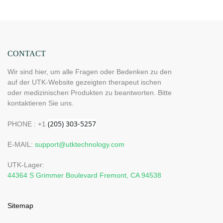
Hochleistungs-LEDs (660–850 nm), 4 Chips in 1,
Rotlichttherapie für Zuhause
CONTACT
Wir sind hier, um alle Fragen oder Bedenken zu den
auf der UTK-Website gezeigten therapeut ischen
oder medizinischen Produkten zu beantworten. Bitte
kontaktieren Sie uns.
PHONE : +1
E-MAIL:
support@utktechnology.com
UTK-Lager:
44364 S Grimmer Boulevard Fremont, CA 94538
Sitemap