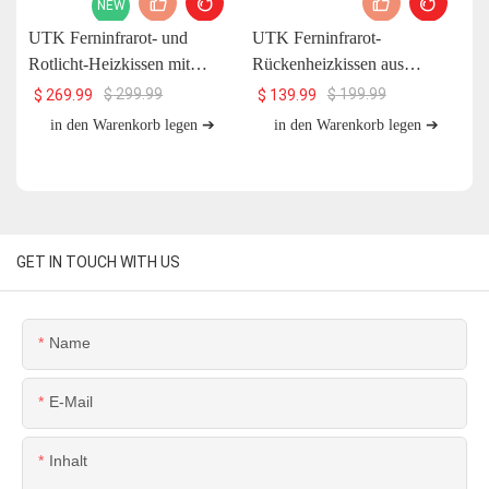
NEW
UTK Ferninfrarot- und
UTK Ferninfrarot-
U
Rotlicht-Heizkissen mit
Rückenheizkissen aus
H
Jadestein und Magnetstein, 26
natürlichem Jade, H11S2
$
299.99
$
199.99
$
269.99
$
139.99
x 20 Zoll, H13T4
in den Warenkorb legen ➔
in den Warenkorb legen ➔
GET IN TOUCH WITH US
Name
E-Mail
Inhalt