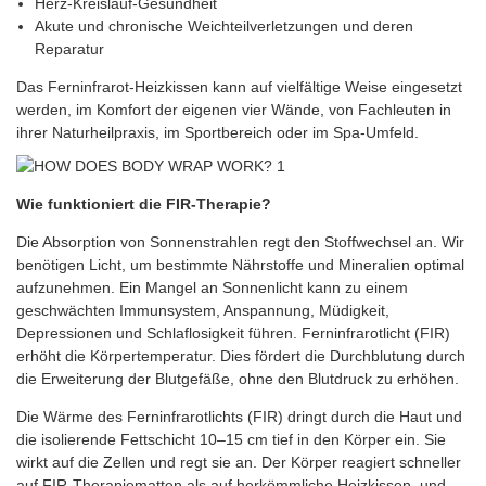
Herz-Kreislauf-Gesundheit
Akute und chronische Weichteilverletzungen und deren
Reparatur
Das Ferninfrarot-Heizkissen kann auf vielfältige Weise eingesetzt
werden, im Komfort der eigenen vier Wände, von Fachleuten in
ihrer Naturheilpraxis, im Sportbereich oder im Spa-Umfeld.
Wie funktioniert die FIR-Therapie?
Die Absorption von Sonnenstrahlen regt den Stoffwechsel an. Wir
benötigen Licht, um bestimmte Nährstoffe und Mineralien optimal
aufzunehmen. Ein Mangel an Sonnenlicht kann zu einem
geschwächten Immunsystem, Anspannung, Müdigkeit,
Depressionen und Schlaflosigkeit führen. Ferninfrarotlicht (FIR)
erhöht die Körpertemperatur. Dies fördert die Durchblutung durch
die Erweiterung der Blutgefäße, ohne den Blutdruck zu erhöhen.
Die Wärme des Ferninfrarotlichts (FIR) dringt durch die Haut und
die isolierende Fettschicht 10–15 cm tief in den Körper ein. Sie
wirkt auf die Zellen und regt sie an. Der Körper reagiert schneller
auf FIR-Therapiematten als auf herkömmliche Heizkissen, und