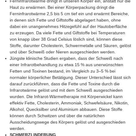
Ferninfrarotwärme dringt in unseren Körper ein, anstatt nur die
Haut zu erwärmen. Bei einer Körperpackung dringt die
Ferninfrarotwärme 2,5 bis 5 cm tief ein und erwärmt Bereiche,
in denen sich Fette und Giftstoffe abgelagert haben, ohne
dabei ein unangenehmes Hitzegefühl auf der Hautoberfläche
zu erzeugen. Da viele Fette und Giftstoffe bei Temperaturen
von knapp über 38 Grad Celsius löslich sind, können diese
Stoffe, darunter Cholesterin, Schwermetalle und Säuren, gelöst
und über Schweiß oder Nieren ausgeschieden werden.
Jüngste klinische Studien ergaben, dass der Schweiß nach
einer Infrarotbehandlung zu etwa 15 % aus unerwünschten
Fetten und Toxinen bestand, im Vergleich zu 3–5 % bei
normaler körperlicher Betätigung. Dieser Unterschied lässt sich
darauf zurückführen, dass die Fette und Toxine durch die
Infrarotwärme gelöst und mit dem Schweiß ausgeschieden
wurden. Die Infrarot-Wärmetherapie mit Körperwickel kann
effektiv Fette, Cholesterin, Ammoniak, Schwefelsäure, Nikotin,
Alkohol, Quecksilber und Aluminium abbauen. Diese Stoffe
können durch Schwitzen und über die natürlichen
Ausscheidungswege des Körpers gelöst und ausgeschieden
werden.
SCHMERZLINDERUNG