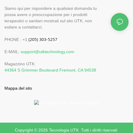
Siamo qui per rispondere a qualsiasi domanda tu
possa avere o preoccupazione per i prodotti
terapeutici o sanitari mostrati sul sito UTK, non
esitare a contattarci.
PHONE : +1
E-MAIL:
support@utktechnology.com
Magazzino UTK:
44364 S Grimmer Boulevard Fremont, CA 94538
Mappa del sito
Copyright © 2026 Tecnologia UTK Tutti i diritti riservati