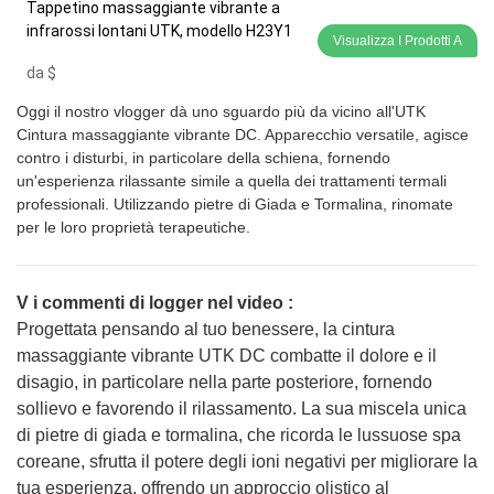
Tappetino massaggiante vibrante a
infrarossi lontani UTK, modello H23Y1
Visualizza I Prodotti A
da
$
Oggi il nostro vlogger dà uno sguardo più da vicino all'UTK
Cintura massaggiante vibrante DC. Apparecchio versatile, agisce
contro i disturbi, in particolare della schiena, fornendo
un'esperienza rilassante simile a quella dei trattamenti termali
professionali. Utilizzando pietre di Giada e Tormalina, rinomate
per le loro proprietà terapeutiche.
V
i commenti di logger nel video
:
Progettata pensando al tuo benessere, la cintura
massaggiante vibrante UTK DC combatte il dolore e il
disagio, in particolare nella parte posteriore, fornendo
sollievo e favorendo il rilassamento. La sua miscela unica
di pietre di giada e tormalina, che ricorda le lussuose spa
coreane, sfrutta il potere degli ioni negativi per migliorare la
tua esperienza, offrendo un approccio olistico al