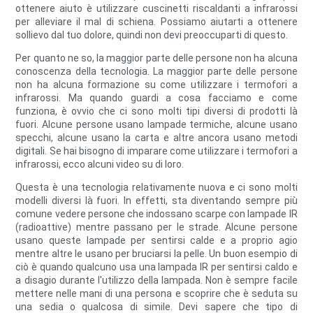
ottenere aiuto è utilizzare cuscinetti riscaldanti a infrarossi
per alleviare il mal di schiena. Possiamo aiutarti a ottenere
sollievo dal tuo dolore, quindi non devi preoccuparti di questo.
Per quanto ne so, la maggior parte delle persone non ha alcuna
conoscenza della tecnologia. La maggior parte delle persone
non ha alcuna formazione su come utilizzare i termofori a
infrarossi. Ma quando guardi a cosa facciamo e come
funziona, è ovvio che ci sono molti tipi diversi di prodotti là
fuori. Alcune persone usano lampade termiche, alcune usano
specchi, alcune usano la carta e altre ancora usano metodi
digitali. Se hai bisogno di imparare come utilizzare i termofori a
infrarossi, ecco alcuni video su di loro.
Questa è una tecnologia relativamente nuova e ci sono molti
modelli diversi là fuori. In effetti, sta diventando sempre più
comune vedere persone che indossano scarpe con lampade IR
(radioattive) mentre passano per le strade. Alcune persone
usano queste lampade per sentirsi calde e a proprio agio
mentre altre le usano per bruciarsi la pelle. Un buon esempio di
ciò è quando qualcuno usa una lampada IR per sentirsi caldo e
a disagio durante l'utilizzo della lampada. Non è sempre facile
mettere nelle mani di una persona e scoprire che è seduta su
una sedia o qualcosa di simile. Devi sapere che tipo di