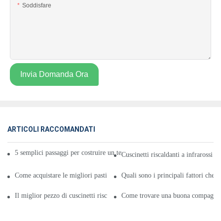
Soddisfare
Invia Domanda Ora
ARTICOLI RACCOMANDATI
5 semplici passaggi per costruire un termoforo a infrarossi per il mal di s
Cuscinetti riscaldanti a infrarossi p
Come acquistare le migliori pastiglie riscaldanti a infrarossi da donna per 
Quali sono i principali fattori che i
Il miglior pezzo di cuscinetti riscaldanti a infrarossi per il mal di schiena
Come trovare una buona compagnia d