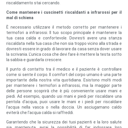
riscaldamento stai cercando.
Come mantenere i cuscinetti riscaldanti a infrarossi per il
mal di schiena
È necessario utilizzare il metodo corretto per mantenere i
termofori a infrarossi. Il tuo scopo principale è mantenere la
tua casa calda e confortevole. Dovresti avere una stanza
riscaldata nella tua casa che non sia troppo vicino alla strada e
dovresti essere in grado di lavorare da casa senza dover usare
la scrivania. L'unica cosa che devi fare è mettere la testa sotto
la sabbia e guardarla crescere.
Il punto di contatto tra il medico e il paziente è controllare
come si sente il corpo. Il comfort del corpo umano è una parte
importante della nostra vita quotidiana. Esistono molti modi
per mantenere i termofori a infrarossi, ma la maggior parte
delle persone scoprirà che è più conveniente usare mani e
piedi. Ad esempio, quando usi mani e piedi per riscaldare una
pentola d'acqua, puoi usare le mani e i piedi per riscaldare
l'acqua nella vasca o nella doccia. Un asciugamano caldo
eviterà che l'acqua calda si raffreddi.
Garantendo che la sicurezza dei tuoi pazienti e la loro salute
sia mantenuta, avrai la possibilità di far indossare loro