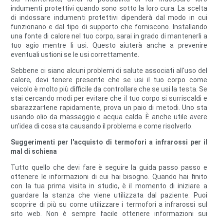
indumenti protettivi quando sono sotto la loro cura. La scelta
di indossare indumenti protettivi dipenderà dal modo in cui
funzionano e dal tipo di supporto che forniscono. Installando
una fonte di calore nel tuo corpo, sarai in grado di mantenerli a
tuo agio mentre li usi. Questo aiuterà anche a prevenire
eventuali ustioni se le usi correttamente.
Sebbene ci siano alcuni problemi di salute associati all'uso del
calore, devi tenere presente che se usi il tuo corpo come
veicolo è molto più difficile da controllare che se usi la testa. Se
stai cercando modi per evitare che il tuo corpo si surriscaldi e
sbarazzartene rapidamente, prova un paio di metodi. Uno sta
usando olio da massaggio e acqua calda. È anche utile avere
un'idea di cosa sta causando il problema e come risolverlo.
Suggerimenti per l'acquisto di termofori a infrarossi per il
mal di schiena
Tutto quello che devi fare è seguire la guida passo passo e
ottenere le informazioni di cui hai bisogno. Quando hai finito
con la tua prima visita in studio, è il momento di iniziare a
guardare la stanza che viene utilizzata dal paziente. Puoi
scoprire di più su come utilizzare i termofori a infrarossi sul
sito web. Non è sempre facile ottenere informazioni sui