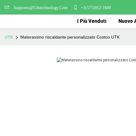
Supporto@Utktechnology.Com
+1(575)912-1688
I Più Venduti
Nuovo A
UTK
Materassino riscaldante personalizzato Costco UTK