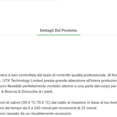
Dettagli Del Prodotto
è ben controllata dal team di controllo qualità professionale. Al fine di
one. UTK Technology Limited presta grande attenzione all'intera produzione
cro flessibile perfettamente morbido attorno a una parte del corpo per
& Braccia & Ginocchio & I piedi.
ioni di calore (39.4 °C-70.5 °C) dal caldo al massimo in base al tuo livel
ni del tempo da 0 a 240 minuti per incrementi di 15 minuti.
tioni causate da un riscaldamento eccessivo