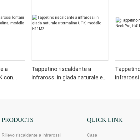
te a
Tappetino riscaldante a
Tappetino
TK con
infrarossi in giada naturale e
infraross
alina,
tormalina UTK, modello
H41N3
H11M2
PRODUCTS
QUICK LINK
Rilievo riscaldante a infrarossi
Casa