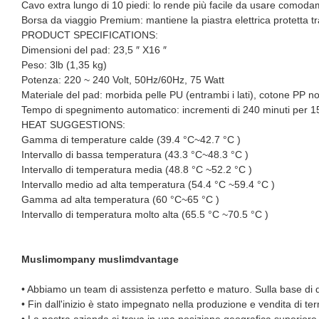
Cavo extra lungo di 10 piedi: lo rende più facile da usare comodame
Borsa da viaggio Premium: mantiene la piastra elettrica protetta tra 
PRODUCT SPECIFICATIONS:
Dimensioni del pad: 23,5 ″ X16 ″
Peso: 3lb (1,35 kg)
Potenza: 220 ~ 240 Volt, 50Hz/60Hz, 75 Watt
Materiale del pad: morbida pelle PU (entrambi i lati), cotone PP non 
Tempo di spegnimento automatico: incrementi di 240 minuti per 1
HEAT SUGGESTIONS:
Gamma di temperature calde (39.4 °C~42.7 °C )
Intervallo di bassa temperatura (43.3 °C~48.3 °C )
Intervallo di temperatura media (48.8 °C ~52.2 °C )
Intervallo medio ad alta temperatura (54.4 °C ~59.4 °C )
Gamma ad alta temperatura (60 °C~65 °C )
Intervallo di temperatura molto alta (65.5 °C ~70.5 °C )
Muslimompany muslimdvantage
• Abbiamo un team di assistenza perfetto e maturo. Sulla base di qu
• Fin dall'inizio è stato impegnato nella produzione e vendita di te
• La nostra azienda si trova in una posizione geografica superior