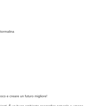
 tormalina
roco e creare un futuro migliore!
enienti. È un buon ambiente geografico naturale e umano.