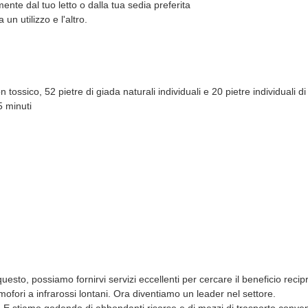
nte dal tuo letto o dalla tua sedia preferita
un utilizzo e l'altro.
tossico, 52 pietre di giada naturali individuali e 20 pietre individuali di
5 minuti
esto, possiamo fornirvi servizi eccellenti per cercare il beneficio recip
rmofori a infrarossi lontani. Ora diventiamo un leader nel settore.
e. E stiamo godendo di abbondanti risorse e di mezzi di trasporto conv