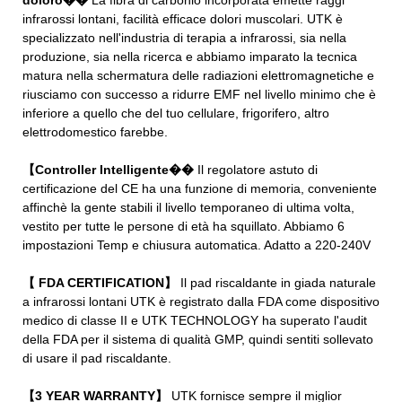
infrarossi lontani, facilità efficace dolori muscolari. UTK è
specializzato nell'industria di terapia a infrarossi, sia nella
produzione, sia nella ricerca e abbiamo imparato la tecnica
matura nella schermatura delle radiazioni elettromagnetiche e
riusciamo con successo a ridurre EMF nel livello minimo che è
inferiore a quello che del tuo cellulare, frigorifero, altro
elettrodomestico farebbe.
【Controller Intelligente��
Il regolatore astuto di
certificazione del CE ha una funzione di memoria, conveniente
affinchè la gente stabili il livello temporaneo di ultima volta,
vestito per tutte le persone di età ha squillato. Abbiamo 6
impostazioni Temp e chiusura automatica. Adatto a 220-240V
【 FDA CERTIFICATION】
Il pad riscaldante in giada naturale
a infrarossi lontani UTK è registrato dalla FDA come dispositivo
medico di classe II e UTK TECHNOLOGY ha superato l'audit
della FDA per il sistema di qualità GMP, quindi sentiti sollevato
di usare il pad riscaldante.
【3 YEAR WARRANTY】
UTK fornisce sempre il miglior