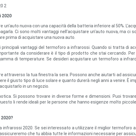
i 2020
e un'auto nuova con una capacità della batteria inferiore al 50%. L'ac
pagarla. Ci sono molti vantaggi nell'acquistare un'auto nuova, ma ci 
are prima di acquistare una nuova auto.
i principali vantaggi del termoforo a infrarossi. Quando si tratta di a
mportante da considerare è il tipo di prodotto che stai cercando. Per o
a gamma di temperature. Se desideri acquistare un termoforo a infraros
re attraverso la tua finestra la sera. Possono anche aiutarti ad assicura
iere il giusto tipo di luce solare e quanto durerà negli anni a venire. È 
acquistarlo in un negozio.
omotica. Si possono trovare in diverse forme e dimensioni. Puoi trovare m
 Questo li rende ideali per le persone che hanno esigenze molto piccol
i 2020?
 infrarossi 2020. Se sei interessato a utilizzare il miglior termoforo 
assicureremo che tu abbia tutte le informazioni necessarie per assicura