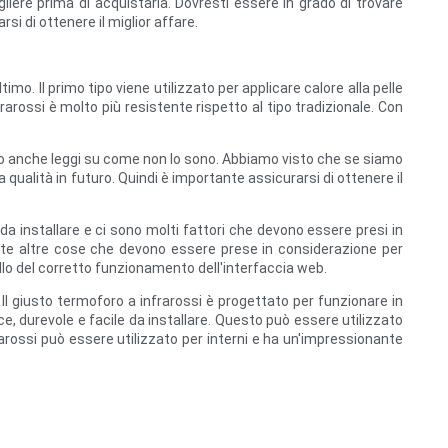
iere prima di acquistarla. Dovresti essere in grado di trovare
si di ottenere il miglior affare.
ultimo. Il primo tipo viene utilizzato per applicare calore alla pelle
frarossi è molto più resistente rispetto al tipo tradizionale. Con
ono anche leggi su come non lo sono. Abbiamo visto che se siamo
a qualità in futuro. Quindi è importante assicurarsi di ottenere il
a installare e ci sono molti fattori che devono essere presi in
olte altre cose che devono essere prese in considerazione per
llo del corretto funzionamento dell'interfaccia web.
Il giusto termoforo a infrarossi è progettato per funzionare in
ce, durevole e facile da installare. Questo può essere utilizzato
nfrarossi può essere utilizzato per interni e ha un'impressionante