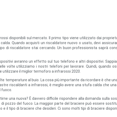
rarossi disponibili sul mercato. Il primo tipo viene utilizzato dai proprie
alda. Quando acquisti un riscaldatore nuovo o usato, devi assicurarti 
ipo di riscaldatore stai cercando. Un buon professionista saprà consig
dispositivi avranno un effetto sul tuo telefono e altri dispositivi. Sa
lle volte utilizziamo i nostri telefoni per lavorare. Quindi, quando o
tilizzare il miglior termoforo a infrarossi 2020.
alte temperature al buio. La cosa più importante da ricordare è che una
iastre riscaldanti a infrarossi, è meglio avere una stufa calda che una 
l fuoco.
estirne una nuova? È davvero difficile rispondere alla domanda sulla sos
tipi di pozzo del fuoco. La maggior parte del braciere può essere sosti
o e il tipo di braciere che desideri. Ci sono molti tipi di braciere dispo