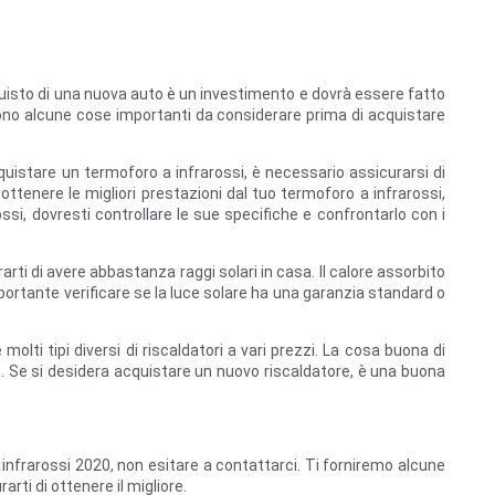
quisto di una nuova auto è un investimento e dovrà essere fatto
sono alcune cose importanti da considerare prima di acquistare
cquistare un termoforo a infrarossi, è necessario assicurarsi di
ttenere le migliori prestazioni dal tuo termoforo a infrarossi,
si, dovresti controllare le sue specifiche e confrontarlo con i
rti di avere abbastanza raggi solari in casa. Il calore assorbito
importante verificare se la luce solare ha una garanzia standard o
olti tipi diversi di riscaldatori a vari prezzi. La cosa buona di
e. Se si desidera acquistare un nuovo riscaldatore, è una buona
a infrarossi 2020, non esitare a contattarci. Ti forniremo alcune
rti di ottenere il migliore.