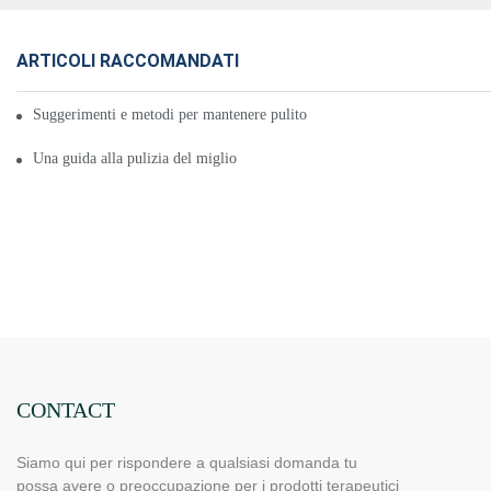
ARTICOLI RACCOMANDATI
Suggerimenti e metodi per mantenere pulito il tuo miglior pad riscaldante
Una guida alla pulizia del miglior pad riscaldante a infrarossi 2020: fai-da
CONTACT
Siamo qui per rispondere a qualsiasi domanda tu
possa avere o preoccupazione per i prodotti terapeutici