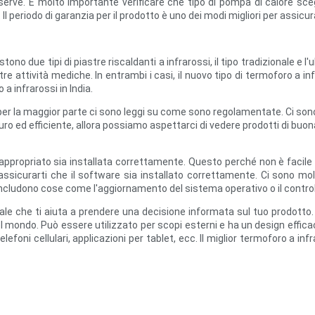
erve. È molto importante verificare che tipo di pompa di calore scegl
 periodo di garanzia per il prodotto è uno dei modi migliori per assicurar
tono due tipi di piastre riscaldanti a infrarossi, il tipo tradizionale e l'
tre attività mediche. In entrambi i casi, il nuovo tipo di termoforo a in
a infrarossi in India.
a per la maggior parte ci sono leggi su come sono regolamentate. Ci s
icuro ed efficiente, allora possiamo aspettarci di vedere prodotti di buon
 appropriato sia installata correttamente. Questo perché non è facile d
assicurarti che il software sia installato correttamente. Ci sono m
 includono cose come l'aggiornamento del sistema operativo o il contro
ale che ti aiuta a prendere una decisione informata sul tuo prodotto. 
del mondo. Può essere utilizzato per scopi esterni e ha un design effica
elefoni cellulari, applicazioni per tablet, ecc. Il miglior termoforo a i