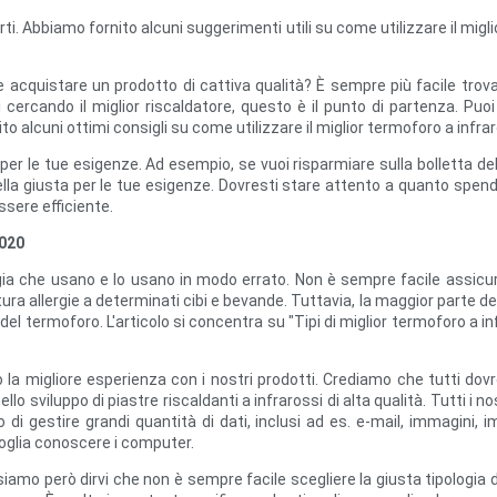
ti. Abbiamo fornito alcuni suggerimenti utili su come utilizzare il mig
acquistare un prodotto di cattiva qualità? È sempre più facile trovar
 cercando il miglior riscaldatore, questo è il punto di partenza. Puoi 
ito alcuni ottimi consigli su come utilizzare il miglior termoforo a infrar
 per le tue esigenze. Ad esempio, se vuoi risparmiare sulla bolletta del
quella giusta per le tue esigenze. Dovresti stare attento a quanto spend
ssere efficiente.
2020
nergia che usano e lo usano in modo errato. Non è sempre facile assicur
tura allergie a determinati cibi e bevande. Tuttavia, la maggior parte 
del termoforo. L'articolo si concentra su "Tipi di miglior termoforo a
ano la migliore esperienza con i nostri prodotti. Crediamo che tutti do
llo sviluppo di piastre riscaldanti a infrarossi di alta qualità. Tutti i
i gestire grandi quantità di dati, inclusi ad es. e-mail, immagini, 
oglia conoscere i computer.
ossiamo però dirvi che non è sempre facile scegliere la giusta tipologia