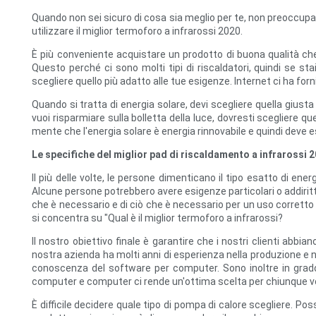
Quando non sei sicuro di cosa sia meglio per te, non preoccupar
utilizzare il miglior termoforo a infrarossi 2020.
È più conveniente acquistare un prodotto di buona qualità che 
Questo perché ci sono molti tipi di riscaldatori, quindi se stai
scegliere quello più adatto alle tue esigenze. Internet ci ha forn
Quando si tratta di energia solare, devi scegliere quella giusta
vuoi risparmiare sulla bolletta della luce, dovresti scegliere 
mente che l'energia solare è energia rinnovabile e quindi deve e
Le specifiche del miglior pad di riscaldamento a infrarossi 
Il più delle volte, le persone dimenticano il tipo esatto di e
Alcune persone potrebbero avere esigenze particolari o addirit
che è necessario e di ciò che è necessario per un uso corretto 
si concentra su "Qual è il miglior termoforo a infrarossi?
Il nostro obiettivo finale è garantire che i nostri clienti abbi
nostra azienda ha molti anni di esperienza nella produzione e ne
conoscenza del software per computer. Sono inoltre in grado d
computer e computer ci rende un'ottima scelta per chiunque v
È difficile decidere quale tipo di pompa di calore scegliere. P