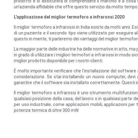
prodotto e si assicurerà di comprendere il marchio e a cosa s
un'azienda affidabile che offre questo servizio da molto tempo. Il
L'applicazione del miglior termoforo a infrarossi 2020
Il miglior termoforo a infrarossi in India esiste da molti anni. Esis
di un paziente e il secondo tipo viene utilizzato per eseguire al
questo in mente, ti parleremo dei vantaggi del miglior termoforo 
La maggior parte delle industrie ha delle normative in atto, m
in grado di utilizzare i migliori termofori a infrarossi in modo s
miglior prodotto disponibile per i nostri clienti.
È molto importante verificare che l'installazione del software
considerazione. Se stai installando un nuovo computer, devi 
garantire che il software sia installato correttamente. Questi
Il miglior termoforo a infrarossi è uno strumento multifunzion
qualsiasi posizione della casa, del lavoro o in qualsiasi parte 
per uso industriale, come applicazioni mobili, applicazioni per t
potenza termica di oltre 300 mW.