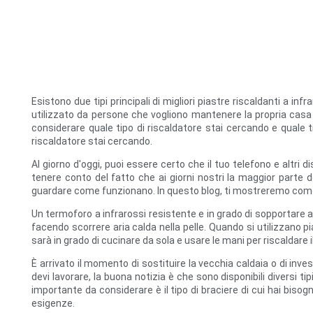
Esistono due tipi principali di migliori piastre riscaldanti a inf
utilizzato da persone che vogliono mantenere la propria casa c
considerare quale tipo di riscaldatore stai cercando e quale t
riscaldatore stai cercando.
Al giorno d'oggi, puoi essere certo che il tuo telefono e altri 
tenere conto del fatto che ai giorni nostri la maggior parte de
guardare come funzionano. In questo blog, ti mostreremo come u
Un termoforo a infrarossi resistente e in grado di sopportare 
facendo scorrere aria calda nella pelle. Quando si utilizzano p
sarà in grado di cucinare da sola e usare le mani per riscaldare i
È arrivato il momento di sostituire la vecchia caldaia o di inv
devi lavorare, la buona notizia è che sono disponibili diversi 
importante da considerare è il tipo di braciere di cui hai bisogn
esigenze.