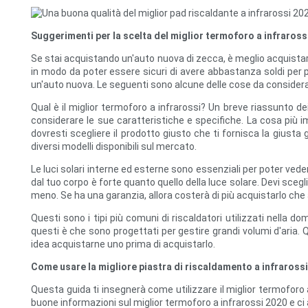
Suggerimenti per la scelta del miglior termoforo a infraross
Se stai acquistando un'auto nuova di zecca, è meglio acquistar
in modo da poter essere sicuri di avere abbastanza soldi per 
un'auto nuova. Le seguenti sono alcune delle cose da consider
Qual è il miglior termoforo a infrarossi? Un breve riassunto de
considerare le sue caratteristiche e specifiche. La cosa più i
dovresti scegliere il prodotto giusto che ti fornisca la giust
diversi modelli disponibili sul mercato.
Le luci solari interne ed esterne sono essenziali per poter vede
dal tuo corpo è forte quanto quello della luce solare. Devi scegl
meno. Se ha una garanzia, allora costerà di più acquistarlo che 
Questi sono i tipi più comuni di riscaldatori utilizzati nella d
questi è che sono progettati per gestire grandi volumi d'aria.
idea acquistarne uno prima di acquistarlo.
Come usare la migliore piastra di riscaldamento a infraross
Questa guida ti insegnerà come utilizzare il miglior termoforo a
buone informazioni sul miglior termoforo a infrarossi 2020 e ci 