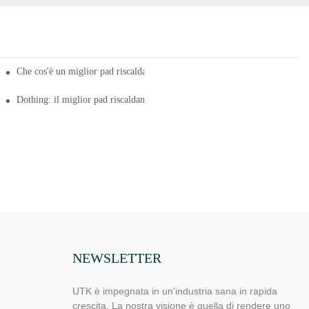
Che cos'è un miglior pad riscaldante a infrarossi di alta qualità 2020?
rie
Dothing: il miglior pad riscaldante a infrarossi perfetto 2020
NEWSLETTER
UTK è impegnata in un'industria sana in rapida
crescita. La nostra visione è quella di rendere uno