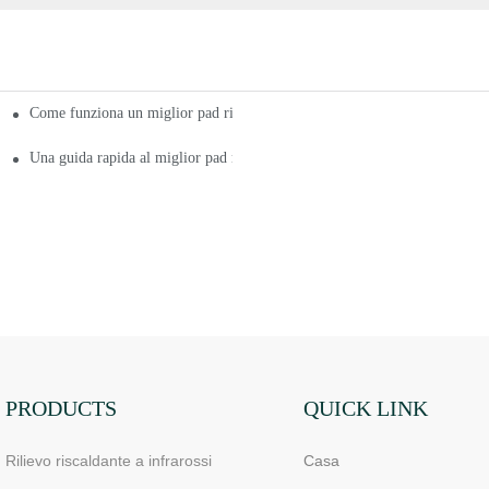
Come funziona un miglior pad riscaldante a infrarossi 2020?
 a infrarossi 2020
-te
Una guida rapida al miglior pad riscaldante a infrarossi 2020 per le indust
PRODUCTS
QUICK LINK
Rilievo riscaldante a infrarossi
Casa