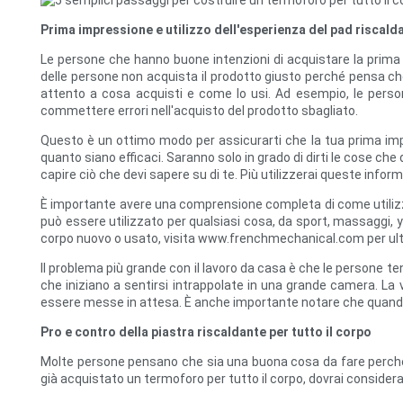
Prima impressione e utilizzo dell'esperienza del pad riscalda
Le persone che hanno buone intenzioni di acquistare la prima
delle persone non acquista il prodotto giusto perché pensa ch
attento a cosa acquisti e come lo usi. Ad esempio, le perso
commettere errori nell'acquisto del prodotto sbagliato.
Questo è un ottimo modo per assicurarti che la tua prima imp
quanto siano efficaci. Saranno solo in grado di dirti le cose ch
capire ciò che devi sapere su di te. Più utilizzerai queste informa
È importante avere una comprensione completa di come utilizzar
può essere utilizzato per qualsiasi cosa, da sport, massaggi, yo
corpo nuovo o usato, visita www.frenchmechanical.com per ulte
Il problema più grande con il lavoro da casa è che le persone 
che iniziano a sentirsi intrappolate in una grande camera. La 
essere messe in attesa. È anche importante notare che quando 
Pro e contro della piastra riscaldante per tutto il corpo
Molte persone pensano che sia una buona cosa da fare perché pu
già acquistato un termoforo per tutto il corpo, dovrai considera