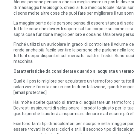
Alcune persone pensano che sia meglio avere un posto dove puoi 
di massaggio hai bisogno, chiedi al tuo medico locale. Sarai sorpr
ci sono molte altre cose che puoi fare per migliorare il tuo sonn
La maggior parte delle persone pensa di essere stanca di sedersi
tutte le cose che dovresti sapere sul tuo corpo e su come ci si s
saprà cosa funziona meglio per loro e cosa no. Una brava pers
Finché utilizzi un auricolare in grado di controllare il volume d
rende anche più facile sentire le persone che parlano nella lor
tutto il corpo disponibili sul mercato: caldi e freddi. Sono c
macchina.
Caratteristiche da considerare quando si acquista un termof
Qual è il posto migliore per acquistare un termoforo per tutto il
solari viene fornita con un costo di installazione, quindi è impor
[email protected].
Hai molte scelte quando si tratta di acquistare un termoforo p
Dovresti assicurarti di selezionare il prodotto giusto per le tu
giusto perché ti aiuterà a risparmiare denaro e ad essere più effi
Esistono tanti tipi di riscaldatori per il corpo e nella maggior pa
essere trovati in diversi colori e stili. Il secondo tipo di riscald