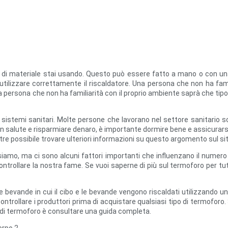
 di materiale stai usando. Questo può essere fatto a mano o con una 
tilizzare correttamente il riscaldatore. Una persona che non ha famil
a persona che non ha familiarità con il proprio ambiente saprà che tipo
i sistemi sanitari. Molte persone che lavorano nel settore sanitario
 in salute e risparmiare denaro, è importante dormire bene e assicurarsi
oltre possibile trovare ulteriori informazioni su questo argomento sul si
iamo, ma ci sono alcuni fattori importanti che influenzano il numero 
controllare la nostra fame. Se vuoi saperne di più sul termoforo per tu
e bevande in cui il cibo e le bevande vengono riscaldati utilizzando un
trollare i produttori prima di acquistare qualsiasi tipo di termoforo.
o di termoforo è consultare una guida completa.