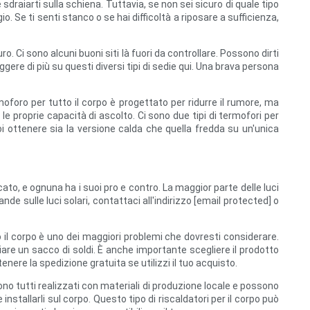
raiarti sulla schiena. Tuttavia, se non sei sicuro di quale tipo
o. Se ti senti stanco o se hai difficoltà a riposare a sufficienza,
 Ci sono alcuni buoni siti là fuori da controllare. Possono dirti
gere di più su questi diversi tipi di sedie qui. Una brava persona
ermoforo per tutto il corpo è progettato per ridurre il rumore, ma
e proprie capacità di ascolto. Ci sono due tipi di termofori per
oi ottenere sia la versione calda che quella fredda su un'unica
cato, e ognuna ha i suoi pro e contro. La maggior parte delle luci
nde sulle luci solari, contattaci all'indirizzo [email protected] o
 il corpo è uno dei maggiori problemi che dovresti considerare.
miare un sacco di soldi. È anche importante scegliere il prodotto
enere la spedizione gratuita se utilizzi il tuo acquisto.
o sono tutti realizzati con materiali di produzione locale e possono
e installarli sul corpo. Questo tipo di riscaldatori per il corpo può