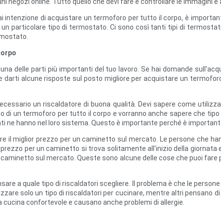
negozi online. Tutto quello che devi fare è controllare le immagini e a
 hai intenzione di acquistare un termoforo per tutto il corpo, è importa
n particolare tipo di termostato. Ci sono così tanti tipi di termostati
ermostato.
corpo
 una delle parti più importanti del tuo lavoro. Se hai domande sull'acqu
 darti alcune risposte sul posto migliore per acquistare un termoforo 
ssario un riscaldatore di buona qualità. Devi sapere come utilizzare i 
di un termoforo per tutto il corpo e vorranno anche sapere che tipo di r
nti ne hanno nel loro sistema. Questo è importante perché è importante as
are il miglior prezzo per un caminetto sul mercato. Le persone che ha
r prezzo per un caminetto si trova solitamente all'inizio della giorna
un caminetto sul mercato. Queste sono alcune delle cose che puoi fare p
ensare a quale tipo di riscaldatori scegliere. Il problema è che le person
are solo un tipo di riscaldatori per cucinare, mentre altri pensano di p
ua cucina confortevole e causano anche problemi di allergie.