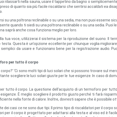
rilassarti nella sauna, usare il tappetino da bagno o semplicemente sd
eso di quanto sia più facile riscaldarsi che sentirsi accaldati ea disagi
o.
 su una poltrona reclinabile o su una sedia, ma non puoi esserne sicuro.
ente quando ti siedi su una poltrona reclinabile o su una sedia. Puoi leg
ona saprà anche cosa funziona meglio per loro.
ella tua voce, utilizzerai il sistema per la riproduzione del suono. Il t
o testa. Questa è un'opzione eccellente per chiunque voglia migliorare l
osì semplici da usare e funzionano bene per la registrazione audio. Pu
oro per tutto il corpo
 corpo?' 'Ci sono molti tipi di luci solari che si possono trovare sul mer
tante scegliere le luci solari giuste per le tue esigenze. In caso di doma
er tutto il corpo. La questione dell'acquisto di un termoforo per tutto
e esigenze. È meglio scegliere il prodotto giusto perché ti farà rispar
ciente nella fonte di calore. Inoltre, dovresti sapere che è possibile ott
rte dei casi ce ne sono due tipi. Il primo tipo di riscaldatori per il corp
atori per il corpo è progettato per adattarsi alla testa e al viso ed è facil