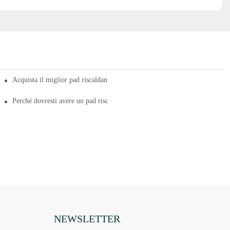
Acquista il miglior pad riscaldante per tutto il corpo a questi prezzi
r tutto il corpo
Perché dovresti avere un pad riscaldante per tutto il corpo?
NEWSLETTER