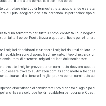
ssicurarti che siano compatibili con il tuo corpo.
nte controllare che tipo di termostati stai acquistando e se stai
 tra cui puoi scegliere e se stai cercando un particolare tipo di
isto di un termoforo per tutto il corpo, contatta il tuo negozio
per tutto il corpo. Puoi utilizzare questo articolo per ottenere
migliori riscaldatori e ottenere i migliori risultati da loro. La
iscaldatori sono disponibili sul mercato. Il tipo di riscaldatori
sicurarsi di ottenere i migliori risultati dal riscaldatore.
nno trovato il miglior prezzo per un caminetto ricevono spesso
ta e può essere trovato su Amazon.com. Ci sono molte altre cose
er assicurarti di ottenere il miglior prezzo per un caminetto sul
e spesso dimenticano di considerare i pro ei contro di ogni tipo di
oter utilizzare solo due tipi di riscaldatori per cucinare. Questi