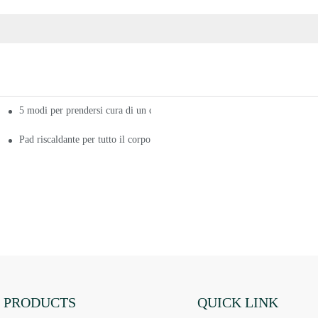
5 modi per prendersi cura di un cuscino riscaldante per tutto il corpo
cuscinetti riscaldanti per tutto il corpo
Pad riscaldante per tutto il corpo Acquista ora il miglior pad riscaldante pe
PRODUCTS
QUICK LINK