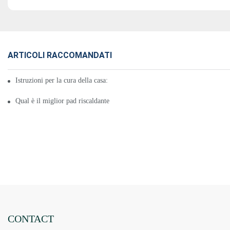
ARTICOLI RACCOMANDATI
Istruzioni per la cura della casa: utilizzo di un cuscinetto riscaldante
Qual è il miglior pad riscaldante per tutto il corpo per te? - Recensioni di 
CONTACT