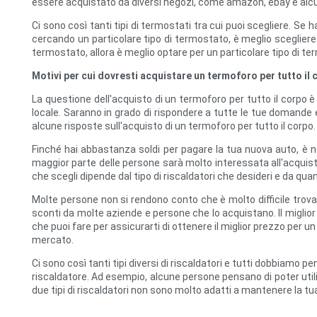
essere acquistato da diversi negozi, come amazon, ebay e alcuni 
Ci sono così tanti tipi di termostati tra cui puoi scegliere. Se
cercando un particolare tipo di termostato, è meglio scegliere u
termostato, allora è meglio optare per un particolare tipo di t
Motivi per cui dovresti acquistare un termoforo per tutto il 
La questione dell'acquisto di un termoforo per tutto il corpo è
locale. Saranno in grado di rispondere a tutte le tue domande e
alcune risposte sull'acquisto di un termoforo per tutto il corpo.
Finché hai abbastanza soldi per pagare la tua nuova auto, è nece
maggior parte delle persone sarà molto interessata all'acquisto 
che scegli dipende dal tipo di riscaldatori che desideri e da qua
Molte persone non si rendono conto che è molto difficile trov
sconti da molte aziende e persone che lo acquistano. Il miglio
che puoi fare per assicurarti di ottenere il miglior prezzo per 
mercato.
Ci sono così tanti tipi diversi di riscaldatori e tutti dobbiamo p
riscaldatore. Ad esempio, alcune persone pensano di poter utilizz
due tipi di riscaldatori non sono molto adatti a mantenere la t