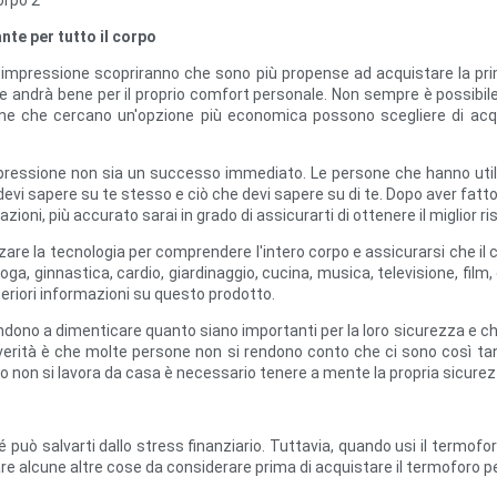
nte per tutto il corpo
 impressione scopriranno che sono più propense ad acquistare la pr
e andrà bene per il proprio comfort personale. Non sempre è possibile
ne che cercano un'opzione più economica possono scegliere di acqu
ressione non sia un successo immediato. Le persone che hanno utili
e devi sapere su te stesso e ciò che devi sapere su di te. Dopo aver fat
zioni, più accurato sarai in grado di assicurarti di ottenere il miglior ri
e la tecnologia per comprendere l'intero corpo e assicurarsi che il cl
ga, ginnastica, cardio, giardinaggio, cucina, musica, televisione, film, 
riori informazioni su questo prodotto.
tendono a dimenticare quanto siano importanti per la loro sicurezza e
verità è che molte persone non si rendono conto che ci sono così tant
non si lavora da casa è necessario tenere a mente la propria sicurez
ò salvarti dallo stress finanziario. Tuttavia, quando usi il termoforo 
re alcune altre cose da considerare prima di acquistare il termoforo per