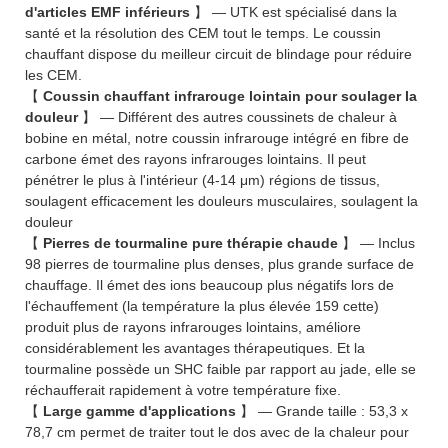
d'articles EMF inférieurs
】 — UTK est spécialisé dans la
santé et la résolution des CEM tout le temps. Le coussin
chauffant dispose du meilleur circuit de blindage pour réduire
les CEM.
【
Coussin chauffant infrarouge lointain pour soulager la
douleur
】 — Différent des autres coussinets de chaleur à
bobine en métal, notre coussin infrarouge intégré en fibre de
carbone émet des rayons infrarouges lointains. Il peut
pénétrer le plus à l'intérieur (4-14 μm) régions de tissus,
soulagent efficacement les douleurs musculaires, soulagent la
douleur
【
Pierres de tourmaline pure thérapie chaude
】 — Inclus
98 pierres de tourmaline plus denses, plus grande surface de
chauffage. Il émet des ions beaucoup plus négatifs lors de
l'échauffement (la température la plus élevée 159 cette)
produit plus de rayons infrarouges lointains, améliore
considérablement les avantages thérapeutiques. Et la
tourmaline possède un SHC faible par rapport au jade, elle se
réchaufferait rapidement à votre température fixe.
【
Large gamme d'applications
】 — Grande taille : 53,3 x
78,7 cm permet de traiter tout le dos avec de la chaleur pour