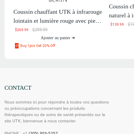
Coussin ch
Coussin chauffant UTK à infrarouge
naturel à 
lointain et lumière rouge avec pierre
H11S2
$
1
$
139.99
de jade et aimants, 66 x 51 cm,
$
299.99
$
269.99
H13T4
Ajouter au panier ➔
Buy 1pcs Get 20% Off
CONTACT
Nous sommes ici pour répondre à toutes vos questions
ou préoccupations concernant les produits
thérapeutiques ou de soins de santé présentés sur le
site UTK, bienvenue à nous contacter.
PHONE : +1