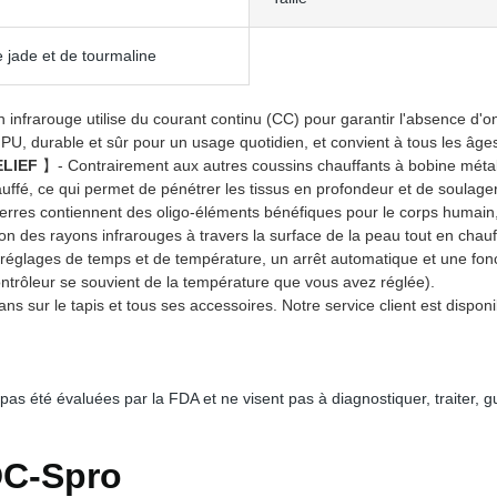
e jade et de tourmaline
 infrarouge utilise du courant continu (CC) pour garantir l'absence d'
U, durable et sûr pour un usage quotidien, et convient à tous les âge
ELIEF
】- Contrairement aux autres coussins chauffants à bobine métalli
auffé, ce qui permet de pénétrer les tissus en profondeur et de soulager 
erres contiennent des oligo-éléments bénéfiques pour le corps humain, t
on des rayons infrarouges à travers la surface de la peau tout en chauf
réglages de temps et de température, un arrêt automatique et une fo
ntrôleur se souvient de la température que vous avez réglée).
ns sur le tapis et tous ses accessoires. Notre service client est dispo
pas été évaluées par la FDA et ne visent pas à diagnostiquer, traiter,
DC-Spro