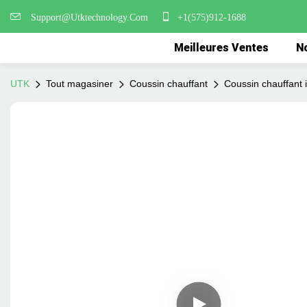
Support@Utktechnology.Com
+1(575)912-1688
Meilleures Ventes
No
UTK
Tout magasiner
Coussin chauffant
Coussin chauffant 