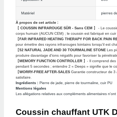
Matériel
pierres d
À propos de cet article :
【
COUSSIN INFRAROUGE SÛR - Sans CEM
】 - Le coussin
corps humain (AUCUN CEM) ; le coussin est fabriqué en cuir P
【
FAR INFRARED HEATING THERAPY FOR BACK PAIN R
pour émettre des rayons infrarouges lointains lorsqu'il est ch
【
52 NATURAL JADE AND 30 TOURMALINE STONE
Les pi
produire davantage d'ions négatifs pour favoriser la pénétrati
【
MEMORY FUNCTION CONTROLLER
】- Il comprend des 
pendant 5 secondes ; entendre 2 « Deeps » signifie que le co
【
WORRY-FREE AFTER-SALES
Garantie constructeur de 3 a
satisfaire.
Ingrédients :
Pierre de jade, pierre de tourmaline, cuir PU
Mentions légales
Les allégations relatives aux compléments alimentaires n'ont 
Coussin chauffant UTK 