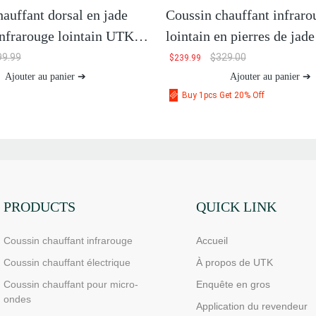
auffant dorsal en jade
Coussin chauffant infraro
infrarouge lointain UTK,
lointain en pierres de jade
tourmaline UTK, H11M3
99.99
$
329.00
$
239.99
Ajouter au panier ➔
Ajouter au panier ➔
Buy 1pcs Get 20% Off
PRODUCTS
QUICK LINK
Coussin chauffant infrarouge
Accueil
Coussin chauffant électrique
À propos de UTK
Coussin chauffant pour micro-
Enquête en gros
ondes
Application du revendeur