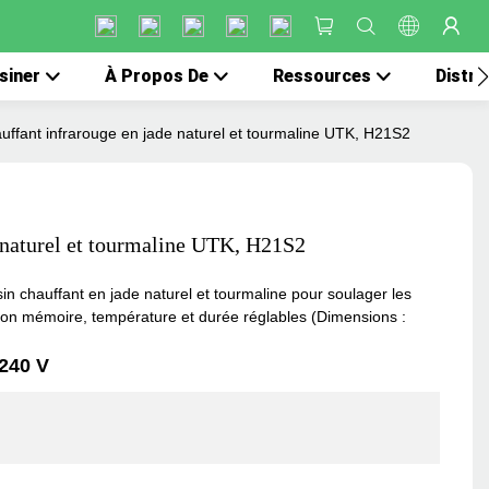
siner
À Propos De
Ressources
Distri
uffant infrarouge en jade naturel et tourmaline UTK, H21S2
 naturel et tourmaline UTK, H21S2
in chauffant en jade naturel et tourmaline pour soulager les
tion mémoire, température et durée réglables (Dimensions :
-240 V