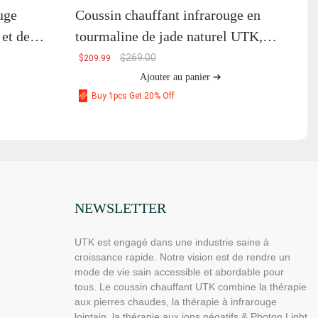
uge
Coussin chauffant infrarouge en
 et de
tourmaline de jade naturel UTK,
H11M2
$
269.00
$
209.99
Ajouter au panier ➔
Buy 1pcs Get 20% Off
NEWSLETTER
UTK est engagé dans une industrie saine à
croissance rapide. Notre vision est de rendre un
mode de vie sain accessible et abordable pour
tous. Le coussin chauffant UTK combine la thérapie
aux pierres chaudes, la thérapie à infrarouge
lointain, la thérapie aux ions négatifs & Photon Light