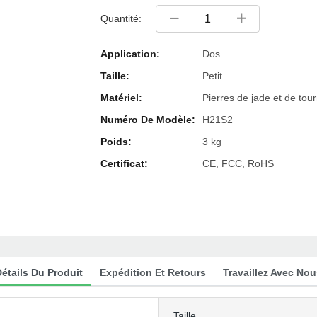
Quantité:
Application:
Dos
Taille:
Petit
Matériel:
Pierres de jade et de tou
Numéro De Modèle:
H21S2
Poids:
3 kg
Certificat:
CE, FCC, RoHS
étails Du Produit
Expédition Et Retours
Travaillez Avec Nou
Taille