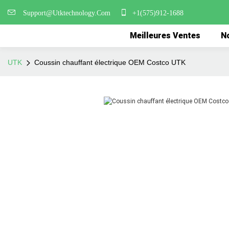
Support@Utktechnology.Com
+1(575)912-1688
Meilleures Ventes
No
UTK
Coussin chauffant électrique OEM Costco UTK