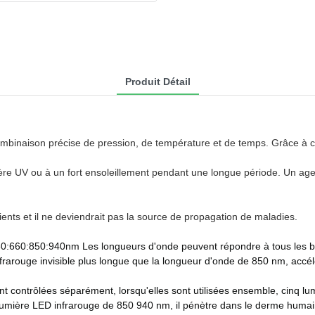
Produit Détail
ombinaison précise de pression, de température et de temps. Grâce à ce
umière UV ou à un fort ensoleillement pendant une longue période. Un age
tients et il ne deviendrait pas la source de propagation de maladies.
30:660:850:940nm Les longueurs d'onde peuvent répondre à tous les be
frarouge invisible plus longue que la longueur d'onde de 850 nm, accél
nt contrôlées séparément, lorsqu'elles sont utilisées ensemble, cinq 
lumière LED infrarouge de 850 940 nm, il pénètre dans le derme humai