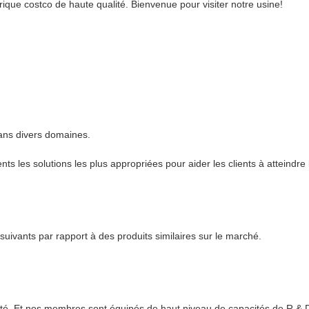
ique costco de haute qualité. Bienvenue pour visiter notre usine!
dans divers domaines.
s les solutions les plus appropriées pour aider les clients à atteindre 
uivants par rapport à des produits similaires sur le marché.
ité. Et nos membres sont équipés de haut niveau de capacités de R & D