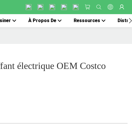
siner
À Propos De
Ressources
Distri
fant électrique OEM Costco