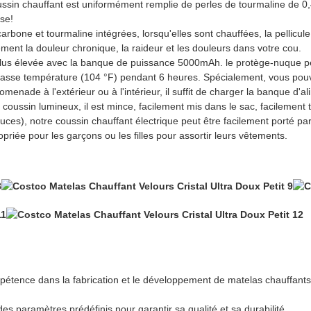
ussin chauffant est uniformément remplie de perles de tourmaline de 0,
ise!
carbone et tourmaline intégrées, lorsqu'elles sont chauffées, la pellicu
cement la douleur chronique, la raideur et les douleurs dans votre cou.
lus élevée avec la banque de puissance 5000mAh. le protège-nuque pe
asse température (104 °F) pendant 6 heures. Spécialement, vous pouv
omenade à l'extérieur ou à l'intérieur, il suffit de charger la banque d'
 coussin lumineux, il est mince, facilement mis dans le sac, facilement
ces), notre coussin chauffant électrique peut être facilement porté par 
opriée pour les garçons ou les filles pour assortir leurs vêtements.
étence dans la fabrication et le développement de matelas chauffants
 paramètres prédéfinis pour garantir sa qualité et sa durabilité.