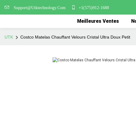
Support@Utktechnology.Com
+1(575)912-1688
Meilleures Ventes
No
UTK
Costco Matelas Chauffant Velours Cristal Ultra Doux Petit