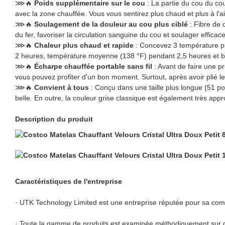
⋙🔥
Poids supplémentaire sur le cou
: La partie du cou du co
avec la zone chauffée. Vous vous sentirez plus chaud et plus à l'a
⋙🔥
Soulagement de la douleur au cou plus ciblé
: Fibre de 
du fer, favoriser la circulation sanguine du cou et soulager effica
⋙🔥
Chaleur plus chaud et rapide
: Concevez 3 température p
2 heures, température moyenne (138 °F) pendant 2,5 heures et b
⋙🔥
Écharpe chauffée portable sans fil
: Avant de faire une pr
vous pouvez profiter d'un bon moment. Surtout, après avoir plié le
⋙🔥
Convient à tous
: Conçu dans une taille plus longue (51 pou
belle. En outre, la couleur grise classique est également très appr
Description du produit
Caractéristiques de l'entreprise
· UTK Technology Limited est une entreprise réputée pour sa comp
· Toute la gamme de produits est examinée méthodiquement sur des