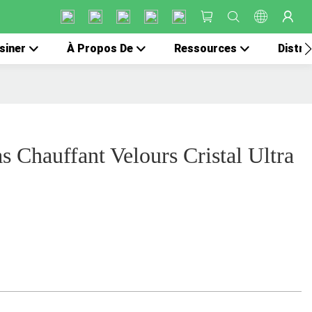
siner
À Propos De
Ressources
Distri
s Chauffant Velours Cristal Ultra