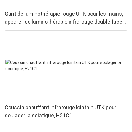
Gant de luminothérapie rouge UTK pour les mains,
appareil de luminothérapie infrarouge double face
pour soulager les douleurs aux doigts et aux
poignets - LED haute performance 660/850 nm, 4
puces en 1 pour une luminothérapie rouge à
domicile
Coussin chauffant infrarouge lointain UTK pour
soulager la sciatique, H21C1