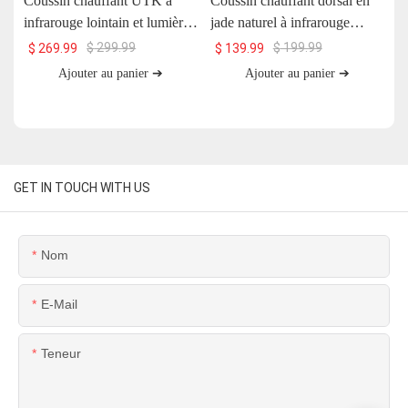
Coussin chauffant UTK à
Coussin chauffant dorsal en
C
infrarouge lointain et lumière
jade naturel à infrarouge
U
rouge avec pierre de jade et
lointain UTK, H11S2
$
299.99
$
199.99
$
269.99
$
139.99
aimants, 66 x 51 cm, H13T4
Ajouter au panier ➔
Ajouter au panier ➔
GET IN TOUCH WITH US
Nom
E-Mail
Teneur