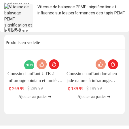
Vitesse de balayage PEMF : signification et
influence sur les performances des tapis PEMF
Produits en vedette
NEW
Coussin chauffant UTK à
Coussin chauffant dorsal en
C
infrarouge lointain et lumière
jade naturel à infrarouge
U
rouge avec pierre de jade et
lointain UTK, H11S2
$
299.99
$
199.99
$
269.99
$
139.99
aimants, 66 x 51 cm, H13T4
Ajouter au panier ➔
Ajouter au panier ➔