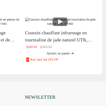
uge
Coussin chauffant infrarouge en
 et de
tourmaline de jade naturel UTK,
H11M2
$
269.00
$
209.99
Ajouter au panier ➔
Buy 1pcs Get 20% Off
NEWSLETTER