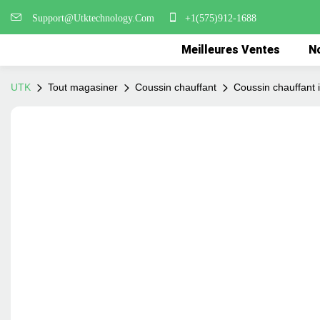
Support@Utktechnology.Com
+1(575)912-1688
Meilleures Ventes
No
UTK
Tout magasiner
Coussin chauffant
Coussin chauffant 