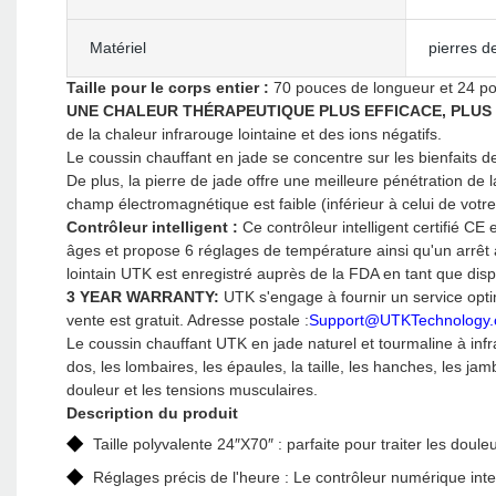
Matériel
pierres d
Taille pour le corps entier :
70 pouces de longueur et 24 pouc
UNE CHALEUR THÉRAPEUTIQUE PLUS EFFICACE, PLUS
de la chaleur infrarouge lointaine et des ions négatifs.
Le coussin chauffant en jade se concentre sur les bienfaits d
De plus, la pierre de jade offre une meilleure pénétration de 
champ électromagnétique est faible (inférieur à celui de votre
Contrôleur intelligent :
Ce contrôleur intelligent certifié CE
âges et propose 6 réglages de température ainsi qu'un arrêt 
lointain UTK est enregistré auprès de la FDA en tant que di
3 YEAR WARRANTY:
UTK s'engage à fournir un service opti
vente est gratuit. Adresse postale :
Support@UTKTechnology
Le coussin chauffant UTK en jade naturel et tourmaline à infra
dos, les lombaires, les épaules, la taille, les hanches, les ja
douleur et les tensions musculaires.
Description du produit
◆
Taille polyvalente 24″X70″ : parfaite pour traiter les dou
◆
Réglages précis de l'heure : Le contrôleur numérique inte