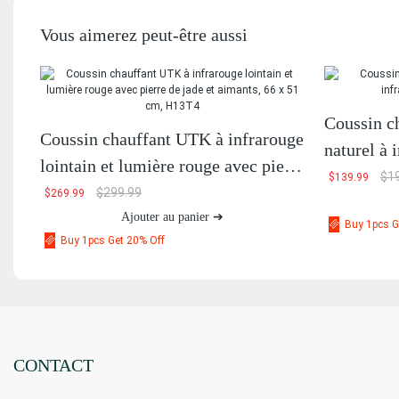
Vous aimerez peut-être aussi
Coussin ch
Coussin chauffant UTK à infrarouge
naturel à 
lointain et lumière rouge avec pierre
H11S2
$
1
$
139.99
de jade et aimants, 66 x 51 cm,
$
299.99
$
269.99
H13T4
Ajouter au panier ➔
Buy 1pcs G
Buy 1pcs Get 20% Off
CONTACT