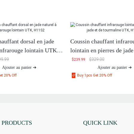
auffant dorsal en jade
Coussin chauffant infraro
infrarouge lointain UTK,
lointain en pierres de jade
tourmaline UTK, H11M3
99.99
$
329.00
$
239.99
Ajouter au panier ➔
Ajouter au panier ➔
et 20% Off
Buy 1pcs Get 20% Off
PRODUCTS
QUICK LINK