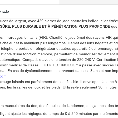
e jade
es de largeur, avec 429 pierres de jade naturelles individuelles fixées
 SÛRE, PLUS DURABLE ET À PÉNÉTRATION PLUS PROFONDE
que 
es infrarouges lointains (FIR). Chauffé, le jade émet des rayons FIR q
la chaleur et la maintient plus longtemps. Il émet des ions négatifs et p
 téléphone portable, réfrigérateur et autres appareils électroménagers), 
 est doté d'une fonction mémoire, permettant de mémoriser facilement le 
automatique. Compatible avec une tension de 220-240 V. Certification 
spositif médical de classe II. UTK TECHNOLOGY a passé avec succès l'au
mal. En cas de dysfonctionnement survenant dans les 3 ans et non imput
.com
rouge lointain est parfaitement doux et flexible. Il enveloppe la zone 
mbes, les bras, les genoux et les pieds. Utilisez-le seulement 30 minutes 
leurs musculaires du dos, des épaules, de l'abdomen, des jambes, des b
lligent ajuste les réglages de temps de 0 à 240 minutes par incrément