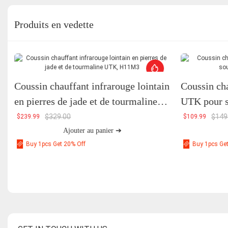
Produits en vedette
Coussin chauffant infrarouge lointain
Coussin cha
en pierres de jade et de tourmaline
UTK pour so
UTK, H11M3
H21C1
$
329.00
$
149
$
239.99
$
109.99
Ajouter au panier ➔
Buy 1pcs Get 20% Off
Buy 1pcs Ge