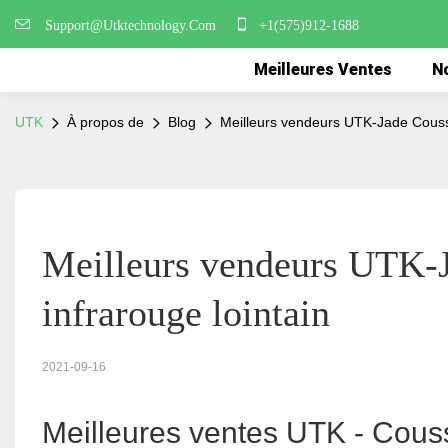
Support@Utktechnology.Com
+1(575)912-1688
Meilleures Ventes
No
UTK
À propos de
Blog
Meilleurs vendeurs UTK-Jade Coussi
Meilleurs vendeurs UTK-J
infrarouge lointain
2021-09-16
Meilleures ventes UTK - Couss