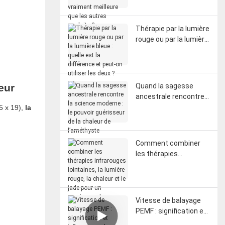
menstruelles : est-elle
vraiment meilleure que
les autres produits ?
Thérapie par la lumière
rouge ou par la lumière
bleue : quelle est la
différence et peut-on
utiliser les deux ?
eur
Quand la sagesse
ancestrale rencontre
la science moderne : le
15 x 19),
la
pouvoir guérisseur de
la chaleur de
l’améthyste
Comment combiner
les thérapies
infrarouges lointaines,
la lumière rouge, la
chaleur et le jade pour
un maximum de
Vitesse de balayage
bienfaits
PEMF : signification et
influence sur les