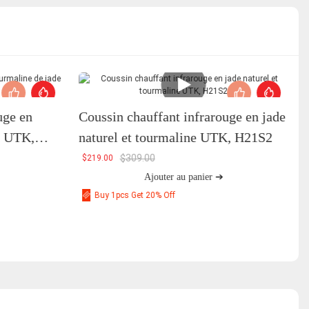
uge en
Coussin chauffant infrarouge en jade
l UTK,
naturel et tourmaline UTK, H21S2
$
309.00
$
219.00
Ajouter au panier ➔
Buy 1pcs Get 20% Off