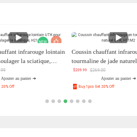
NEW
uffant infrarouge lointain
Coussin chauffant infraro
ulager la sciatique,
tourmaline de jade nature
H11M2
.99
$
269.00
$
209.99
Ajouter au panier ➔
Ajouter au panier ➔
t 20% Off
Buy 1pcs Get 20% Off