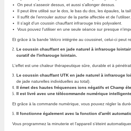
On peut s'asseoir dessus, et aussi s'allonger dessus.
Il peut être utilisé sur le dos, le bas du dos, les épaules, la t
Il suffit de l'enrouler autour de la partie affectée et de l'utiliser.
Il s'agit d'un coussin chauffant infrarouge très polyvalent.
Vous pouvez l'utiliser en une seule séance sur presque n'impo
Et grâce à la bande Velcro intégrée au coussinet, celui-ci peut r
Le coussin chauffant en jade naturel à infrarouge lointain
curatif de l'infrarouge lointain.
L'effet est une chaleur thérapeutique sûre, durable et à pénétra
Le coussin chauffant UTK en jade naturel à infrarouge loin
de jade naturelles individuelles au total).
Il émet des hautes fréquences
ions négatifs
et
Champ éle
Il est livré avec une télécommande numérique intelligente e
Et grâce à la commande numérique, vous pouvez régler la duré
Il fonctionne également avec la fonction d'arrêt automati
Vous programmez la minuterie et l'appareil s'éteint automatiqu