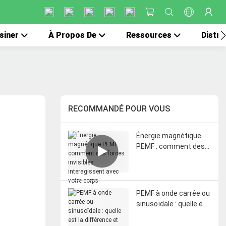
siner
À Propos De
Ressources
Distri
RECOMMANDÉ POUR VOUS
Énergie magnétique
PEMF : comment des
forces invisibles
interagissent avec
votre corps
PEMF à onde carrée ou
sinusoïdale : quelle est
la différence et
laquelle est la