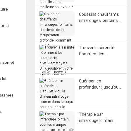
meilleure pour vous ?
autre
Coussins chauffants
infrarouges lointains
er la
et science de la
récupération
profonde : comment
les infrarouges
Trouver la sérénité :
lointains influencent la
Comment les
circulation, les fascias
coussinets
rison et
et la réinitialisation du
d'améthyste UTK
système nerveux
équilibrent votre
système nerveux
 lui
Guérison en
profondeur : jusqu'où
la chaleur infrarouge
 spasmes
pénètre dans le corps
pour soulager la
us
douleur
Thérapie par
infrarouge lointain
pour les crampes