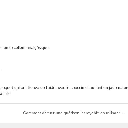
st un excellent analgésique.
.
époque) qui ont trouvé de l'aide avec le coussin chauffant en jade natur
amille.
Comment obtenir une guérison incroyable en utilisant le coussin chauffant infrarouge lointain UTK?