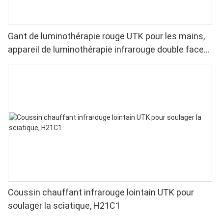
Gant de luminothérapie rouge UTK pour les mains,
appareil de luminothérapie infrarouge double face
pour soulager les douleurs aux doigts et aux
poignets - LED haute performance 660/850 nm, 4
puces en 1 pour une luminothérapie rouge à
domicile
Coussin chauffant infrarouge lointain UTK pour
soulager la sciatique, H21C1