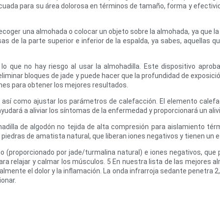
ecuada para su área dolorosa en términos de tamaño, forma y efectivi
recoger una almohada o colocar un objeto sobre la almohada, ya que la
 de la parte superior e inferior de la espalda, ya sabes, aquellas q
lo que no hay riesgo al usar la almohadilla. Este dispositivo apro
minar bloques de jade y puede hacer que la profundidad de exposición 
nes para obtener los mejores resultados.
, así como ajustar los parámetros de calefacción. El elemento calef
udará a aliviar los síntomas de la enfermedad y proporcionará un alivi
adilla de algodón no tejida de alta compresión para aislamiento tér
e piedras de amatista natural, que liberan iones negativos y tienen un 
ano (proporcionado por jade/turmalina natural) e iones negativos, que p
a relajar y calmar los músculos. 5 En nuestra lista de las mejores almo
ralmente el dolor y la inflamación. La onda infrarroja sedante penetra 
ionar.