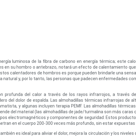
 energía luminosa de la fibra de carbono en energía térmica; este c
es en su hombro o antebrazo, notará un efecto de calentamiento que pu
 estos calentadores de hombros es porque pueden brindarle una sensac
a natural y, por lo tanto, las personas que padecen enfermedades como ar
ón profunda del calor a través de los rayos infrarrojos, a través d
dero del dolor de espalda. Las almohadillas térmicas infrarrojas de 
atista, y algunas incluyen terapia PEMF. Las almohadillas térmicas 
de del material (las almohadillas de jade/turmalina son más caras que
pos electromagnéticos y componentes de seguridad. Estos productos s
etran en el cuerpo 200-300 veces más profundo, sin estar expuestas a
bién es ideal para aliviar el dolor, mejora la circulación y los niveles 