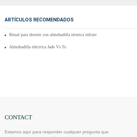
ARTÍCULOS RECOMENDADOS
Ritual para dormir con almohadilla térmica infrarroja lejana: Relájate co
Almohadilla eléctrica Jade Vs Tourmaline. ¿Cuál es la mejor opción?
CONTACT
Estamos aquí para responder cualquier pregunta que