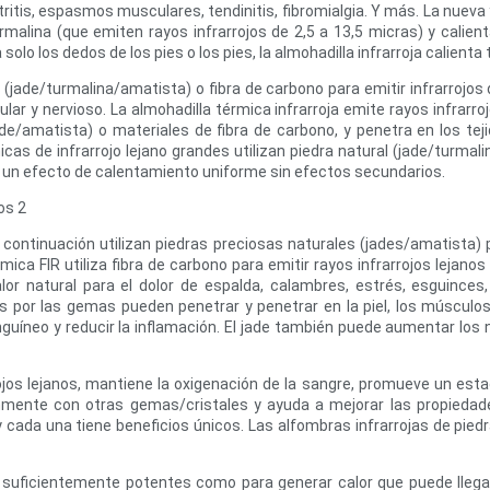
ritis, espasmos musculares, tendinitis, fibromialgia. Y más. La nueva y
urmalina (que emiten rayos infrarrojos de 2,5 a 13,5 micras) y cali
solo los dedos de los pies o los pies, la almohadilla infrarroja calienta 
s (jade/turmalina/amatista) o fibra de carbono para emitir infrarroj
ular y nervioso. La almohadilla térmica infrarroja emite rayos infrarroj
de/amatista) o materiales de fibra de carbono, y penetra en los tej
rmicas de infrarrojo lejano grandes utilizan piedra natural (jade/turm
en un efecto de calentamiento uniforme sin efectos secundarios.
a continuación utilizan piedras preciosas naturales (jades/amatista) 
érmica FIR utiliza fibra de carbono para emitir rayos infrarrojos lejano
lor natural para el dolor de espalda, calambres, estrés, esguinces
por las gemas pueden penetrar y penetrar en la piel, los músculos, 
anguíneo y reducir la inflamación. El jade también puede aumentar los 
os lejanos, mantiene la oxigenación de la sangre, promueve un estad
nmente con otras gemas/cristales y ayuda a mejorar las propiedade
y cada una tiene beneficios únicos. Las alfombras infrarrojas de pi
suficientemente potentes como para generar calor que puede llegar 