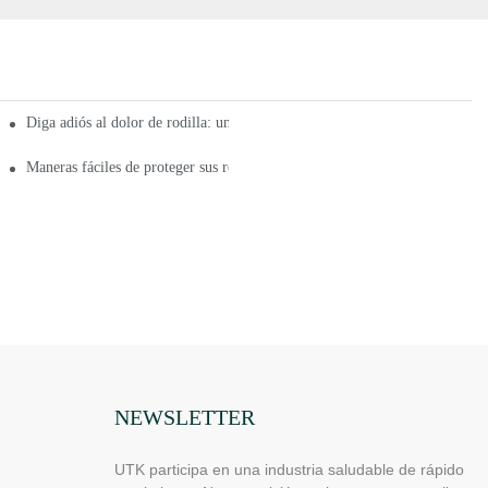
sión en los glúteos y las molestias ciáticas.
Diga adiós al dolor de rodilla: un plan de tratamiento eficaz para las lesion
ano para personas mayores
Maneras fáciles de proteger sus rodillas del dolor de la osteoartritis
NEWSLETTER
UTK participa en una industria saludable de rápido