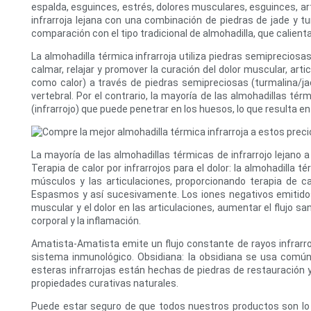
espalda, esguinces, estrés, dolores musculares, esguinces, art
infrarroja lejana con una combinación de piedras de jade y t
comparación con el tipo tradicional de almohadilla, que calienta 
La almohadilla térmica infrarroja utiliza piedras semipreciosa
calmar, relajar y promover la curación del dolor muscular, artic
como calor) a través de piedras semipreciosas (turmalina/ja
vertebral. Por el contrario, la mayoría de las almohadillas té
(infrarrojo) que puede penetrar en los huesos, lo que resulta 
La mayoría de las almohadillas térmicas de infrarrojo lejano 
Terapia de calor por infrarrojos para el dolor: la almohadilla t
músculos y las articulaciones, proporcionando terapia de ca
Espasmos y así sucesivamente. Los iones negativos emitidos 
muscular y el dolor en las articulaciones, aumentar el flujo s
corporal y la inflamación.
Amatista-Amatista emite un flujo constante de rayos infrarroj
sistema inmunológico. Obsidiana: la obsidiana se usa comú
esteras infrarrojas están hechas de piedras de restauración 
propiedades curativas naturales.
Puede estar seguro de que todos nuestros productos son lo 