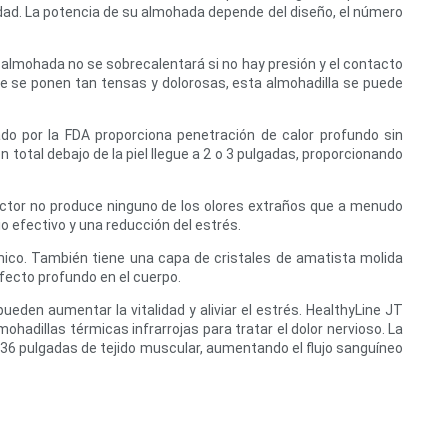
dad. La potencia de su almohada depende del diseño, el número
 almohada no se sobrecalentará si no hay presión y el contacto
ue se ponen tan tensas y dolorosas, esta almohadilla se puede
bado por la FDA proporciona penetración de calor profundo sin
total debajo de la piel llegue a 2 o 3 pulgadas, proporcionando
actor no produce ninguno de los olores extraños que a menudo
o efectivo y una reducción del estrés.
mico. También tiene una capa de cristales de amatista molida
efecto profundo en el cuerpo.
ueden aumentar la vitalidad y aliviar el estrés. HealthyLine JT
hadillas térmicas infrarrojas para tratar el dolor nervioso. La
2,36 pulgadas de tejido muscular, aumentando el flujo sanguíneo