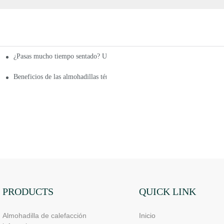
¿Pasas mucho tiempo sentado? Usa calor infrarrojo lejano para aliviar la pre
n lavanda, meditación y música
Beneficios de las almohadillas térmicas de terapia de calor infrarrojo lej
PRODUCTS
QUICK LINK
Almohadilla de calefacción
Inicio