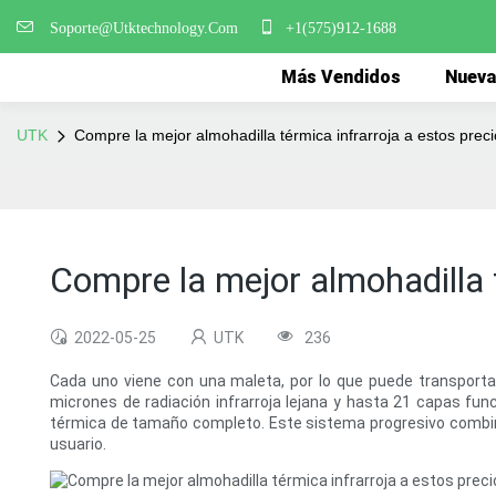
Soporte@Utktechnology.Com
+1(575)912-1688
Más Vendidos
Nueva
UTK
Compre la mejor almohadilla térmica infrarroja a estos prec
Compre la mejor almohadilla t
2022-05-25
UTK
236
Cada uno viene con una maleta, por lo que puede transportar
micrones de radiación infrarroja lejana y hasta 21 capas fu
térmica de tamaño completo. Este sistema progresivo combina la
usuario.