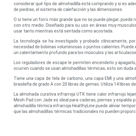
considerar qué tipo de almohadilla está comprando y si es ad
de piedras, el sistema de calefacción y las dimensiones.
O si tiene un forro más grande que no se puede plegar; puede 
con otro medio. Diseñado para su uso en áreas muy musculosas
usar tanto mientras está sentada como acostada.
La tecnología se ha investigado y probado clínicamente, por 
necesidad de bobinas voluminosas o puntos calientes. Puede eli
un calentamiento profundo para los músculos y las articulacio
Los reguladores de escape le permiten encenderlo y apagarlo
ocurren cuando se usan almohadillas térmicas; esto sin duda ay
Tiene una capa de tela de carbono, una capa EMI y una almoh
brasileña de grado A con 20 libras de gemas. Utiliza 14 libras d
La almohada curativa infrarroja UTK tiene calor infrarrojo lej
Mesh Pad con Jade es ideal para caderas, piernas y espalda par
almohadilla térmica infrarroja HealthyLine puede aliviar tempo
que las almohadillas térmicas tradicionales no pueden proporc