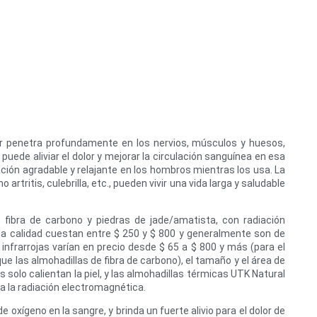
alor penetra profundamente en los nervios, músculos y huesos,
ede aliviar el dolor y mejorar la circulación sanguínea en esa
ión agradable y relajante en los hombros mientras los usa. La
tritis, culebrilla, etc., pueden vivir una vida larga y saludable
e fibra de carbono y piedras de jade/amatista, con radiación
alta calidad cuestan entre $ 250 y $ 800 y generalmente son de
infrarrojas varían en precio desde $ 65 a $ 800 y más (para el
 las almohadillas de fibra de carbono), el tamaño y el área de
olo calientan la piel, y las almohadillas térmicas UTK Natural
 la radiación electromagnética.
de oxígeno en la sangre, y brinda un fuerte alivio para el dolor de