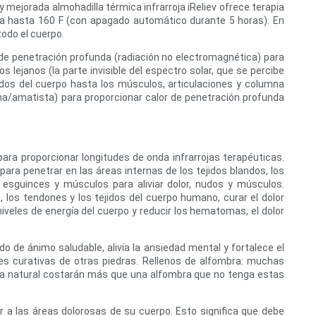
 mejorada almohadilla térmica infrarroja iReliev ofrece terapia
enta hasta 160 F (con apagado automático durante 5 horas). En
todo el cuerpo.
os de penetración profunda (radiación no electromagnética) para
os lejanos (la parte invisible del espectro solar, que se percibe
idos del cuerpo hasta los músculos, articulaciones y columna
alina/amatista) para proporcionar calor de penetración profunda
para proporcionar longitudes de onda infrarrojas terapéuticas.
s para penetrar en las áreas internas de los tejidos blandos, los
, esguinces y músculos para aliviar dolor, nudos y músculos.
los tendones y los tejidos del cuerpo humano, curar el dolor
niveles de energía del cuerpo y reducir los hematomas, el dolor
o de ánimo saludable, alivia la ansiedad mental y fortalece el
s curativas de otras piedras. Rellenos de alfombra: muchas
edra natural costarán más que una alfombra que no tenga estas
a las áreas dolorosas de su cuerpo. Esto significa que debe