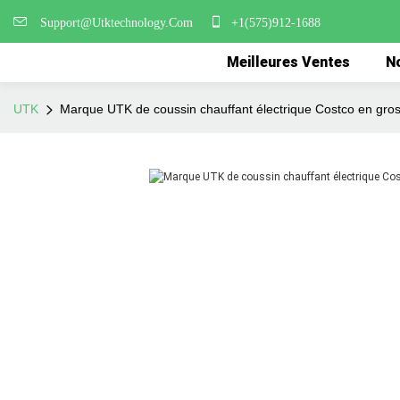
Support@Utktechnology.Com
+1(575)912-1688
Meilleures Ventes
No
UTK
Marque UTK de coussin chauffant électrique Costco en gro