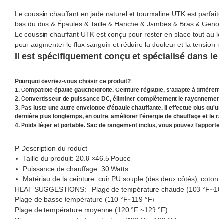
Le coussin chauffant en jade naturel et tourmaline UTK est parfait
bas du dos & Épaules & Taille & Hanche & Jambes & Bras & Genou
Le coussin chauffant UTK est conçu pour rester en place tout au 
pour augmenter le flux sanguin et réduire la douleur et la tension
Il est spécifiquement conçu et spécialisé dans l
Pourquoi devriez-vous choisir ce produit?
1. Compatible épaule gauche/droite. Ceinture réglable, s'adapte à différent
2. Convertisseur de puissance DC, éliminer complètement le rayonnemen
3. Pas juste une autre enveloppe d'épaule chauffante. Il effectue plus qu'un
dernière plus longtemps, en outre, améliorer l'énergie de chauffage et le
4. Poids léger et portable. Sac de rangement inclus, vous pouvez l'apporter
P
Description du roduct:
Taille du produit: 20.8 ×46.5 Pouce
Puissance de chauffage: 30 Watts
Matériau de la ceinture: cuir PU souple (des deux côtés), coton
HEAT SUGGESTIONS:
Plage de température chaude (103 °F~1
Plage de basse température (110 °F~119 °F)
Plage de température moyenne (120 °F ~129 °F)