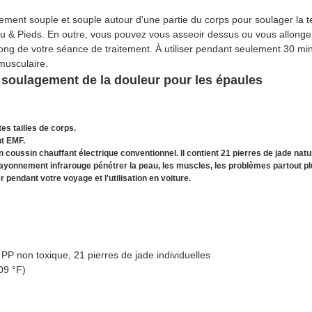
ement souple et souple autour d'une partie du corps pour soulager la t
 & Pieds. En outre, vous pouvez vous asseoir dessus ou vous allonge
long de votre séance de traitement. À utiliser pendant seulement 30 m
 musculaire.
e soulagement de la douleur pour les épaules
es tailles de corps.
t EMF.
 coussin chauffant électrique conventionnel. Il contient 21 pierres de jade nature
 rayonnement infrarouge pénétrer la peau, les muscles, les problèmes partout pl
 pendant votre voyage et l'utilisation en voiture.
 PP non toxique, 21 pierres de jade individuelles
09 °F)