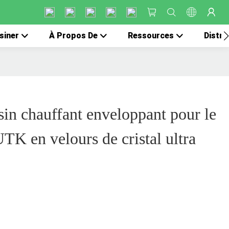
siner
À Propos De
Ressources
Distri
sin chauffant enveloppant pour le
TK en velours de cristal ultra