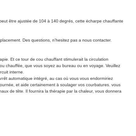
 peut être ajustée de 104 à 140 degrés, cette écharpe chauffante
lacement. Des questions, n'hesitez pas a nous contacter.
e. Et ce tour de cou chauffant stimulerait la circulation
u cou chauffée, que vous soyez au bureau ou en voyage. Veuillez
cuit interne.
arrêt automatique intégré, au cas où vous vous endormiriez
la journée, et aide certainement à soulager vos courbatures. vous
x de tête. Il fournira la thérapie par la chaleur, vous donnera