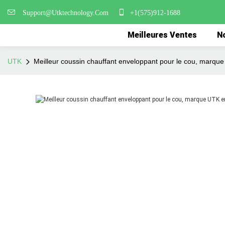
Support@Utktechnology.Com
+1(575)912-1688
Meilleures Ventes
No
UTK
Meilleur coussin chauffant enveloppant pour le cou, marque 