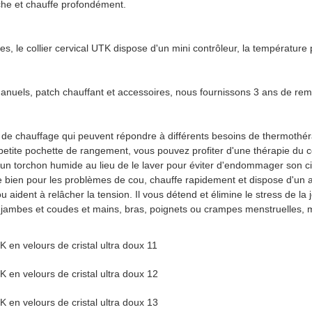
uche et chauffe profondément.
s, le collier cervical UTK dispose d'un mini contrôleur, la température
els, patch chauffant et accessoires, nous fournissons 3 ans de remp
de chauffage qui peuvent répondre à différents besoins de thermothérapi
la petite pochette de rangement, vous pouvez profiter d'une thérapie d
c un torchon humide au lieu de le laver pour éviter d'endommager son cir
e bien pour les problèmes de cou, chauffe rapidement et dispose d'un 
ou aident à relâcher la tension. Il vous détend et élimine le stress de 
 jambes et coudes et mains, bras, poignets ou crampes menstruelles, mau