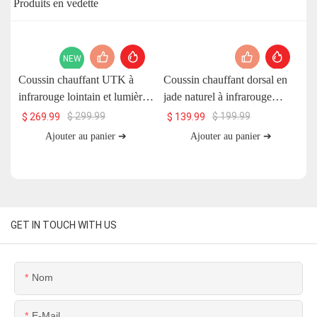
Produits en vedette
NEW
Coussin chauffant UTK à
Coussin chauffant dorsal en
C
infrarouge lointain et lumière
jade naturel à infrarouge
U
rouge avec pierre de jade et
lointain UTK, H11S2
$
299.99
$
199.99
$
269.99
$
139.99
aimants, 66 x 51 cm, H13T4
Ajouter au panier ➔
Ajouter au panier ➔
GET IN TOUCH WITH US
Nom
E-Mail