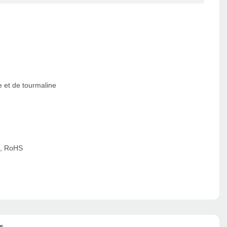
e et de tourmaline
, RoHS
s