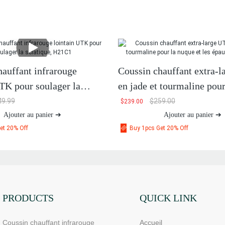
hauffant infrarouge
Coussin chauffant extra-
UTK pour soulager la
en jade et tourmaline pou
, H21C1
et les épaules, H21N2-L
49.99
$
259.00
$
239.00
Ajouter au panier ➔
Ajouter au panier ➔
et 20% Off
Buy 1pcs Get 20% Off
PRODUCTS
QUICK LINK
Coussin chauffant infrarouge
Accueil