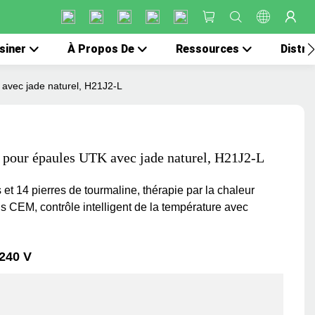
siner
À Propos De
Ressources
Distri
 avec jade naturel, H21J2-L
n pour épaules UTK avec jade naturel, H21J2-L
 et 14 pierres de tourmaline, thérapie par la chaleur
ans CEM, contrôle intelligent de la température avec
-240 V