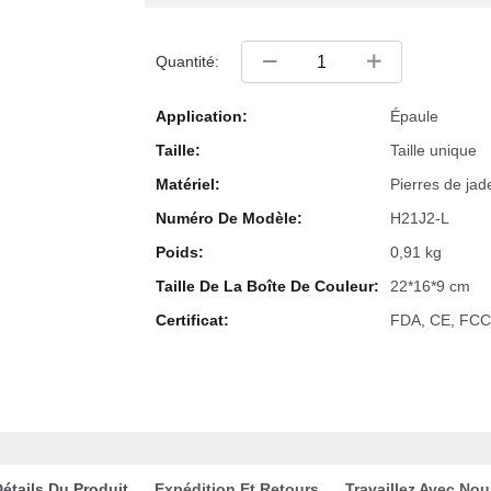
Quantité:
Application:
Épaule
Taille:
Taille unique
Matériel:
Pierres de jad
Numéro De Modèle:
H21J2-L
Poids:
0,91 kg
Taille De La Boîte De Couleur:
22*16*9 cm
Certificat:
FDA, CE, FCC
étails Du Produit
Expédition Et Retours
Travaillez Avec Nou