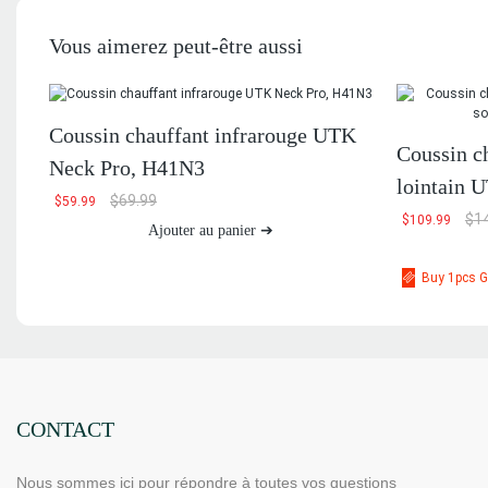
Vous aimerez peut-être aussi
Coussin chauffant infrarouge UTK
Coussin c
Neck Pro, H41N3
lointain 
$
69.99
$
59.99
sciatique
$
1
$
109.99
Ajouter au panier ➔
Buy 1pcs G
CONTACT
Nous sommes ici pour répondre à toutes vos questions