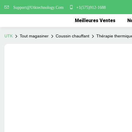
Support@Utktechnology.Com
+1(575)912-1688
Meilleures Ventes
No
UTK
Tout magasiner
Coussin chauffant
Thérapie thermique