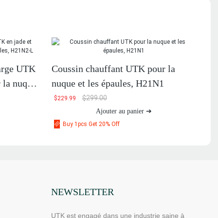
large UTK
Coussin chauffant UTK pour la
r la nuque
nuque et les épaules, H21N1
$
299.00
$
229.99
Ajouter au panier ➔
Buy 1pcs Get 20% Off
NEWSLETTER
UTK est engagé dans une industrie saine à