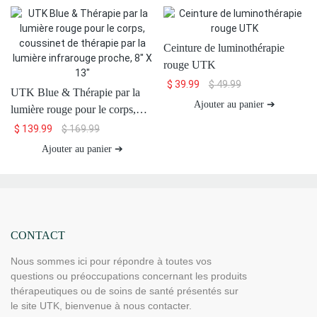
Ceinture de luminothérapie
rouge UTK
$
39.99
$
49.99
UTK Blue & Thérapie par la
Ajouter au panier ➔
lumière rouge pour le corps,
coussinet de thérapie par la
$
139.99
$
169.99
lumière infrarouge proche, 8" X
Ajouter au panier ➔
13"
CONTACT
Nous sommes ici pour répondre à toutes vos
questions ou préoccupations concernant les produits
thérapeutiques ou de soins de santé présentés sur
le site UTK, bienvenue à nous contacter.