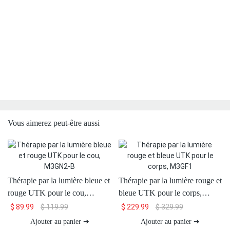
Vous aimerez peut-être aussi
Thérapie par la lumière bleue et
Thérapie par la lumière rouge et
rouge UTK pour le cou,
bleue UTK pour le corps,
M3GN2-B
M3GF1
$
89.99
$
119.99
$
229.99
$
329.99
Ajouter au panier ➔
Ajouter au panier ➔