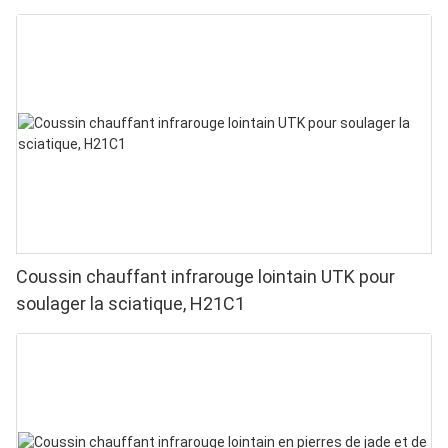
pour soulager les douleurs aux doigts et aux
poignets - LED haute performance 660/850 nm, 4
puces en 1 pour une luminothérapie rouge à
domicile
Coussin chauffant infrarouge lointain UTK pour
soulager la sciatique, H21C1