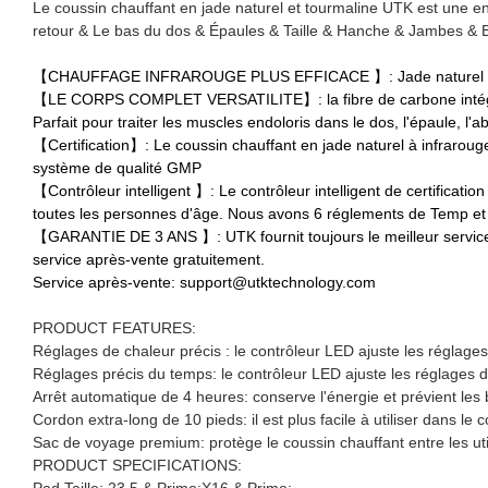
Le coussin chauffant en jade naturel et tourmaline UTK est une en
retour & Le bas du dos & Épaules & Taille & Hanche & Jambes & 
【CHAUFFAGE INFRAROUGE PLUS EFFICACE 】: Jade naturel &La tour
【LE CORPS COMPLET VERSATILITE】: la fibre de carbone intégrée 
Parfait pour traiter les muscles endoloris dans le dos, l'épaule, l'
【Certification】: Le coussin chauffant en jade naturel à infrarou
système de qualité GMP
【Contrôleur intelligent 】: Le contrôleur intelligent de certificat
toutes les personnes d'âge. Nous avons 6 réglements de Temp et
【GARANTIE DE 3 ANS 】: UTK fournit toujours le meilleur service
service après-vente gratuitement.
Service après-vente: support@utktechnology.com
PRODUCT FEATURES:
Réglages de chaleur précis : le contrôleur LED ajuste les réglage
Réglages précis du temps: le contrôleur LED ajuste les réglages
Arrêt automatique de 4 heures: conserve l'énergie et prévient les
Cordon extra-long de 10 pieds: il est plus facile à utiliser dans le 
Sac de voyage premium: protège le coussin chauffant entre les util
PRODUCT SPECIFICATIONS:
Pad Taille: 23,5 & Prime;X16 & Prime;