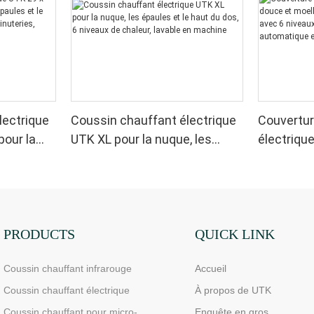
lectrique
Coussin chauffant électrique
Couvertur
pour la
UTK XL pour la nuque, les
électriqu
 le dos, 6
épaules et le haut du dos, 6
moelleuse,
4
niveaux de chaleur, lavable en
sherpa, a
utomatique
machine
chaleur, 
chauffage
PRODUCTS
QUICK LINK
Coussin chauffant infrarouge
Accueil
Coussin chauffant électrique
À propos de UTK
Coussin chauffant pour micro-
Enquête en gros