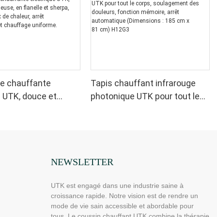
e chauffante
Tapis chauffant infrarouge
e UTK, douce et
photonique UTK pour tout le
 en flanelle et
corps, soulagement des
vec 6 niveaux de
douleurs, fonction mémoire,
arrêt automatique et
arrêt automatique
 uniforme.
(Dimensions : 185 cm x
81 cm) H12G3
NEWSLETTER
UTK est engagé dans une industrie saine à
croissance rapide. Notre vision est de rendre un
mode de vie sain accessible et abordable pour
tous. Le coussin chauffant UTK combine la thérapie