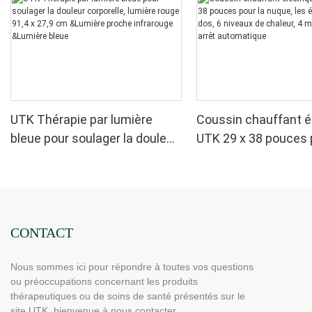
UTK Thérapie par lumière
Coussin chauffant é
bleue pour soulager la douleur
UTK 29 x 38 pouces 
corporelle, lumière rouge 91,4
nuque, les épaules et
x 27,9 cm &Lumière proche
niveaux de chaleur, 
infrarouge &Lumière bleue
minuteries, arrêt a
CONTACT
Nous sommes ici pour répondre à toutes vos questions
ou préoccupations concernant les produits
thérapeutiques ou de soins de santé présentés sur le
site UTK, bienvenue à nous contacter.