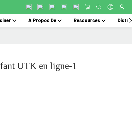
siner
À Propos De
Ressources
Distri
fant UTK en ligne-1