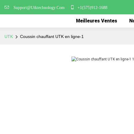
Support@Utktechnology.Com
+1(575)912-1688
Meilleures Ventes
No
UTK
Coussin chauffant UTK en ligne-1