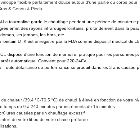
veloppe flexible parfaitement douce autour d'une partie du corps pour s
Bras & Genou & Pieds.
maline garde le chauffage pendant une période de minuterie plus 
émet des rayons infrarouges lointains, profondément dans la peau h
abdomen, les jambes, les bras, etc.
ge lointain UTK est enregistré par la FDA comme dispositif médical de
ion CE dispose d'une fonction de mémoire, pratique pour les personnes 
 arrêt automatique. Convient pour 220-240V
. Toute défaillance de performance se produit dans les 3 ans causée
s de chaleur (39.4 °C-70.5 °C) de chaud à élevé en fonction de votre ni
 de temps de 0 à 240 minutes par incréments de 15 minutes.
 brûlures causées par un chauffage excessif
confort de votre lit ou de votre chaise préférée
isations.